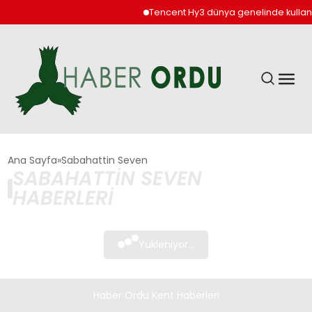
Tencent Hy3 dünya genelinde kullan
GÜNDEM
Ana Sayfa
Sabahattin Seven
SABAHATTIN SEVEN
HABERLERI
DÜNYA
EKONOMI
Yükleniyor...
SIYASET
Haber Ordu Kent Haberleri