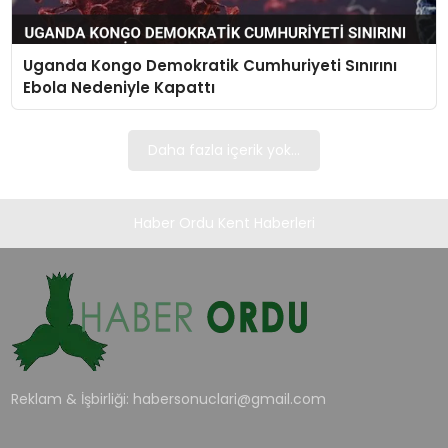
TEKNOLOJI
Uganda Kongo Demokratik Cumhuriyeti Sınırını
EĞITIM
Ebola Nedeniyle Kapattı
MAGAZIN
Daha fazla içerik yok...
SPOR
Haber Ordu Kent Haberleri
YAŞAM
Reklam & İşbirliği:
habersonuclari@gmail.com