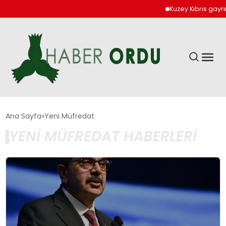
Kuzey Kıbrıs gayri
GÜNDEM
Ana Sayfa
Yeni Müfredat
YENI MÜFREDAT HABERLERI
DÜNYA
EKONOMI
SIYASET