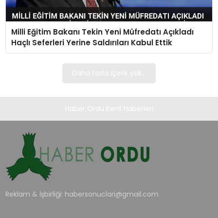
TEKNOLOJI
Milli Eğitim Bakanı Tekin Yeni Müfredatı Açıkladı
EĞITIM
Haçlı Seferleri Yerine Saldırıları Kabul Ettik
MAGAZIN
Daha fazla içerik yok...
SPOR
Haber Ordu Kent Haberleri
YAŞAM
Reklam & İşbirliği:
habersonuclari@gmail.com