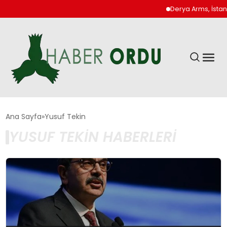
Derya Arms, İstanbu
GÜNDEM
Ana Sayfa
Yusuf Tekin
YUSUF TEKIN HABERLERI
DÜNYA
EKONOMI
SIYASET