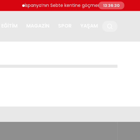
İspanya’nın Sebte kentine göçmen akını: ‘Ulusal acil d
13:36:30
EĞITIM
MAGAZIN
SPOR
YAŞAM