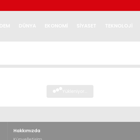
DEM
DÜNYA
EKONOMI
SIYASET
TEKNOLOJI
Yükleniyor...
Hakkımızda
Künye
İletişim