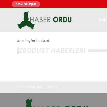
SON GELİŞME
GÜN
Ana Sayfa
ZeoDust
ZEODUST HABERLERI
Haber Ordu Kent Haberleri