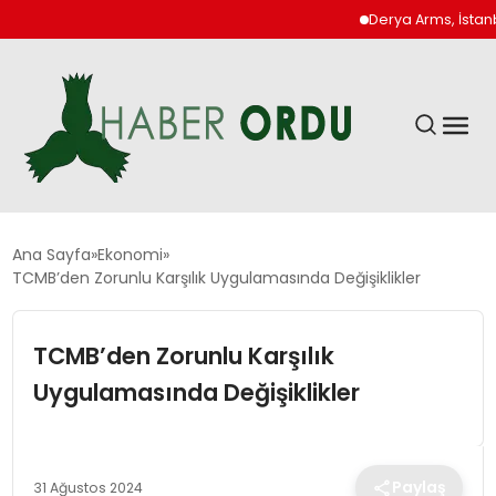
Derya Arms, İstanbul P
GÜNDEM
Ana Sayfa
Ekonomi
TCMB’den Zorunlu Karşılık Uygulamasında Değişiklikler
DÜNYA
TCMB’den Zorunlu Karşılık
EKONOMI
Uygulamasında Değişiklikler
SIYASET
Paylaş
31 Ağustos 2024