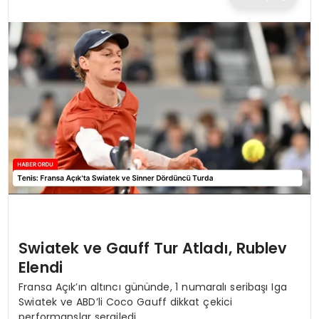
TEKNOLOJI
EĞITIM
MAGAZIN
SPOR
YAŞAM
Swiatek ve Gauff Tur Atladı, Rublev
Elendi
Fransa Açık’ın altıncı gününde, 1 numaralı seribaşı Iga
Swiatek ve ABD’li Coco Gauff dikkat çekici
performanslar sergiledi.