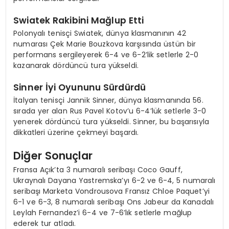
Swiatek Rakibini Mağlup Etti
Polonyalı tenisçi Swiatek, dünya klasmanının 42
numarası Çek Marie Bouzkova karşısında üstün bir
performans sergileyerek 6-4 ve 6-2’lik setlerle 2-0
kazanarak dördüncü tura yükseldi.
Sinner İyi Oyununu Sürdürdü
İtalyan tenisçi Jannik Sinner, dünya klasmanında 56.
sırada yer alan Rus Pavel Kotov’u 6-4’lük setlerle 3-0
yenerek dördüncü tura yükseldi. Sinner, bu başarısıyla
dikkatleri üzerine çekmeyi başardı.
Diğer Sonuçlar
Fransa Açık’ta 3 numaralı seribaşı Coco Gauff,
Ukraynalı Dayana Yastremska’yı 6-2 ve 6-4, 5 numaralı
seribaşı Marketa Vondrousova Fransız Chloe Paquet’yi
6-1 ve 6-3, 8 numaralı seribaşı Ons Jabeur da Kanadalı
Leylah Fernandez’i 6-4 ve 7-6’lık setlerle mağlup
ederek tur atladı.