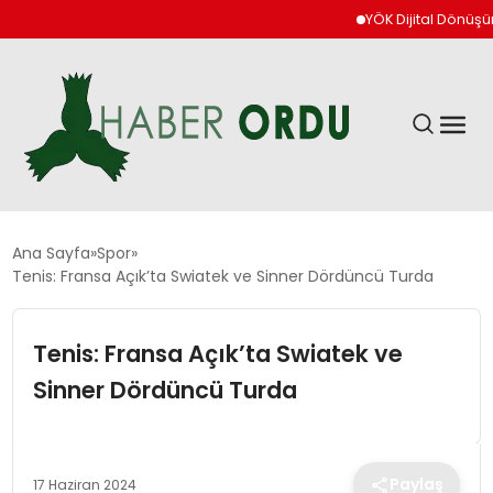
YÖK Dijital Dönüşüm İçin
GÜNDEM
Ana Sayfa
Spor
Tenis: Fransa Açık’ta Swiatek ve Sinner Dördüncü Turda
DÜNYA
Tenis: Fransa Açık’ta Swiatek ve
EKONOMI
Sinner Dördüncü Turda
SIYASET
Paylaş
17 Haziran 2024