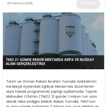
TEKNOLOJI
Paylaş
05 Temmuz 2026
EĞITIM
MAGAZIN
SPOR
YAŞAM
Tarım ve Orman Bakanı İbrahim Yumaklı, Kırıkkale’nin
Karakeçili ilçesindeki Eğribük Merası’nda düzenlenen
arpa hasadı programında yaptığı açıklamada, Toprak
Mahsulleri Ofisi’nin (TMO) 21 günde 1 milyon ton ürün
alarak rekor kırdığını bildirdi. Bakan Yumaklı, TMO’nun
bu kısa sürede toplamda 2 milyon ton ürün aldığını ve