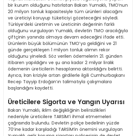
bir kurum olduğunu hatırlatan Bakan Yumaklı, TMO’nun
20 milyon tonluk kapasitesiyle tüm ürünleri alacağını
ve üreticiyi koruyup tüketiciyi gözeteceğini söyledi.
Türkiye’deki üretimin ve üreticinin değerinin farklı
olduğunu vurgulayan Yumaklı, devletin TMO aracılığıyla
çiftçinin yanında olmaya devam edeceğini ifade etti.
Ürünlerin büyük bölümünün TMO’ya geldiğini ve 21
günde gerçekleşen 1 milyon tonluk alımın rekor
olduğunu yineledi. Söz verilen ödemelerin 21. günden
itibaren yapıldığını ve şu ana kadar 2 milyar liralık
ödemenin üreticilerin hesaplarına aktarıldığını belirtti.
Ayrıca, İran kriziyle artan girdilerle ilgili Cumhurbaşkanı
Recep Tayyip Erdoğan’ın talimatıyla çalışmalara
başlandığını kaydetti.
Üreticilere Sigorta ve Yangın Uyarısı
Bakan Yumaklı, iklim değişikliğinin belirsizlikleri
nedeniyle üreticilere TARSİM’i ihmal etmemeleri
çağrısında bulundu. Devletin poliçe bedelinin yüzde
70’ine kadar karşıladığı TARSİM’in önemini vurgulayan
Yumaklı, gelir koruma sigortası poliçesinin de devlet