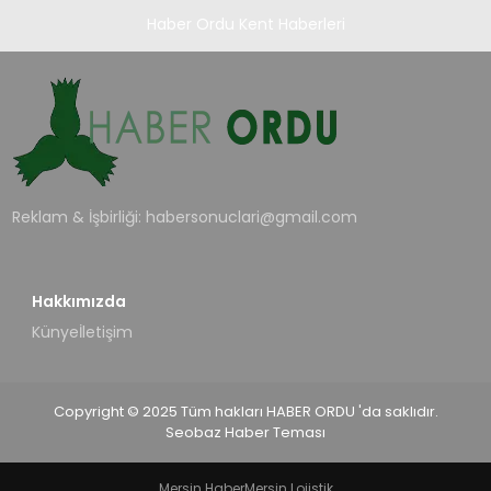
Haber Ordu Kent Haberleri
Reklam & İşbirliği:
habersonuclari@gmail.com
Hakkımızda
Künye
İletişim
Copyright © 2025 Tüm hakları HABER ORDU 'da saklıdır.
Seobaz Haber Teması
Mersin Haber
Mersin Lojistik