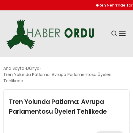
Ren Nehri’nde Tarihi Dü
GÜNDEM
Ana Sayfa
Dünya
Tren Yolunda Patlama: Avrupa Parlamentosu Üyeleri
Tehlikede
DÜNYA
Tren Yolunda Patlama: Avrupa
EKONOMI
Parlamentosu Üyeleri Tehlikede
SIYASET