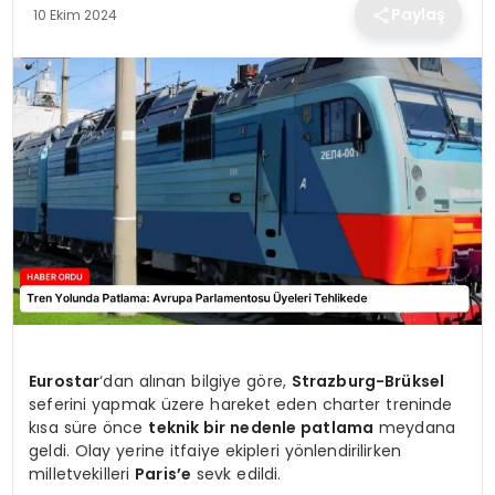
TEKNOLOJI
Paylaş
10 Ekim 2024
EĞITIM
MAGAZIN
SPOR
YAŞAM
Eurostar
‘dan alınan bilgiye göre,
Strazburg-Brüksel
seferini yapmak üzere hareket eden charter treninde
kısa süre önce
teknik bir nedenle patlama
meydana
geldi. Olay yerine itfaiye ekipleri yönlendirilirken
milletvekilleri
Paris’e
sevk edildi.