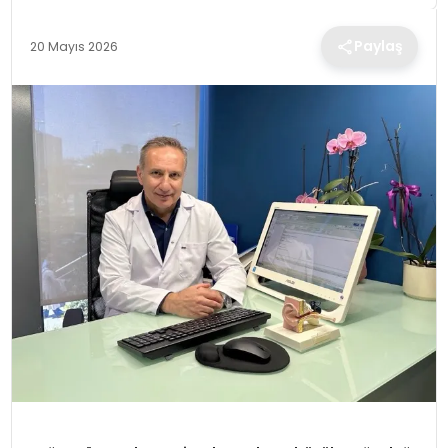
TEKNOLOJI
Paylaş
20 Mayıs 2026
EĞITIM
MAGAZIN
SPOR
YAŞAM