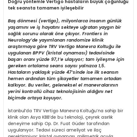
Doğru yöntemle Vertigo hastaların büyük çoğunluğu
tek seansta tamamen iyileşebilir
Baş dönmesi (vertigo), milyonlarca insanın günlük
yaşamını ve iş hayatını sekteye uğratan yaygın bir
sağlık sorunu olarak öne çıkıyor. Frontiers in
Neurology’de yayımlanan randomize klinik
araştırmaya göre TRV Vertigo Manevra Koltuğu ile
uygulanan BPPV (kristal oynaması) tedavisinde
başarı oranı yüzde 97,1’e ulaşıyor; tam iyileşme için
gereken ortalama seans sayısı yalnızca 1,5.
Hastaların yaklaşık yüzde 47’sinde ise ilk seansın
hemen ardından tüm şikayetler tamamen ortadan
kalkıyor. Bu veriler, geleneksel el manevralarının
yerini kontrollü cihaz teknolojisinin aldığını net
biçimde ortaya koyuyor.
İstanbul’da TRV Vertigo Manevra Koltuğu’na sahip bir
klinik olan Asya KBB’de bu teknoloji, çeyrek asırlık
deneyime sahip Op. Dr. Fuat Güder tarafından
uygulanıyor. Tedavi süreci ameliyat ve ilaç
gerektirmiyor; kristal oynaması, milimetrik açıyla