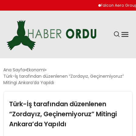
Falcon Aero Group, Hav
GÜNDEM
Ana Sayfa
Ekonomi
Türk-İş tarafından düzenlenen “Zordayız, Geçinemiyoruz”
Mitingi Ankara’da Yapıldı
DÜNYA
Türk-İş tarafından düzenlenen
EKONOMI
“Zordayız, Geçinemiyoruz” Mitingi
SIYASET
Ankara’da Yapıldı