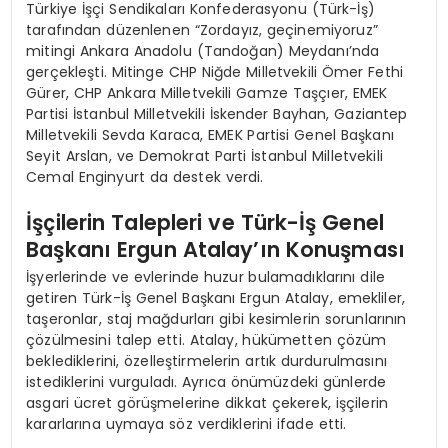
Türkiye İşçi Sendikaları Konfederasyonu (Türk-İş)
tarafından düzenlenen “Zordayız, geçinemiyoruz”
mitingi Ankara Anadolu (Tandoğan) Meydanı’nda
gerçekleşti. Mitinge CHP Niğde Milletvekili Ömer Fethi
Gürer, CHP Ankara Milletvekili Gamze Taşçıer, EMEK
Partisi İstanbul Milletvekili İskender Bayhan, Gaziantep
Milletvekili Sevda Karaca, EMEK Partisi Genel Başkanı
Seyit Arslan, ve Demokrat Parti İstanbul Milletvekili
Cemal Enginyurt da destek verdi.
İşçilerin Talepleri ve Türk-İş Genel
Başkanı Ergun Atalay’ın Konuşması
İşyerlerinde ve evlerinde huzur bulamadıklarını dile
getiren Türk-İş Genel Başkanı Ergun Atalay, emekliler,
taşeronlar, staj mağdurları gibi kesimlerin sorunlarının
çözülmesini talep etti. Atalay, hükümetten çözüm
beklediklerini, özelleştirmelerin artık durdurulmasını
istediklerini vurguladı. Ayrıca önümüzdeki günlerde
asgari ücret görüşmelerine dikkat çekerek, işçilerin
kararlarına uymaya söz verdiklerini ifade etti.