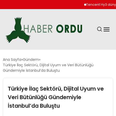
Tencent Hy3 dünya gen
GÜNDEM
Ana Sayfa
Gündem
Türkiye İlaç Sektörü, Dijital Uyum ve Veri Bütünlüğü
Gündemiyle İstanbul’da Buluştu
DÜNYA
Türkiye İlaç Sektörü, Dijital Uyum ve
EKONOMI
Veri Bütünlüğü Gündemiyle
SIYASET
İstanbul’da Buluştu