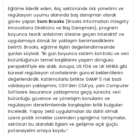
Eğitime liderlik eden, ilaç sektöründe risk yönetimi ve
regülasyon uyumu alanında baş danışman olarak
görev yapan
Sam Brooks
(Brooks Information Integrity
Innovations Direktörü ve Baş Danışmanı), program
boyunca teorik anlatımın ötesine geçen interaktif ve
uygulamaya dönük bir yaklaşım benimsediklerini
belirtti. Brooks, eğitime ilişkin değerlendirmesinde
şunları söyledi: “İki gün boyunca sistem kontrolü ve veri
bütünlüğünün temel başlıklarını yaşam döngüsü
perspektifiyle ele aldık. Avrupa, US FDA ve UK MHRA gibi
küresel regülasyon otoritelerinin güncel beklentilerini
değerlendirdik. Katılımcılarla birlikte GAMP 5 risk bazlı
validasyon yaklaşımını, CSV’den CSA’ya, yani Computer
Software Assurance yaklaşımına geçiş sürecini, veri
bütünlüğü güvence ve yönetişim konularını ve
regülasyon denetimlerinde karşılaşılan kritik bulguları
inceledik. Yapay zekâ uygulamaları da dahil olmak
üzere pratik örnekler üzerinden yaptığımız tartışmalar,
sektörün bu alandaki ilgisini ve gelişime açık güçlü
potansiyelini ortaya koydu.”