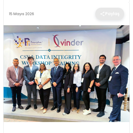
TEKNOLOJI
Paylaş
15 Mayıs 2026
EĞITIM
MAGAZIN
SPOR
YAŞAM