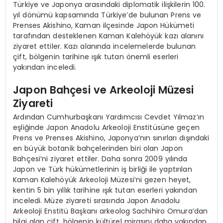
Türkiye ve Japonya arasındaki diplomatik ilişkilerin 100.
yıl dönümü kapsamında Türkiye’de bulunan Prens ve
Prenses Akishino, Kaman ilçesinde Japon Hükümeti
tarafından desteklenen Kaman Kalehöyük kazı alanını
ziyaret ettiler. Kazı alanında incelemelerde bulunan
çift, bölgenin tarihine ışık tutan önemli eserleri
yakından inceledi.
Japon Bahçesi ve Arkeoloji Müzesi
Ziyareti
Ardından Cumhurbaşkanı Yardımcısı Cevdet Yılmaz’ın
eşliğinde Japon Anadolu Arkeoloji Enstitüsüne geçen
Prens ve Prenses Akishino, Japonya’nın sınırları dışındaki
en büyük botanik bahçelerinden biri olan Japon
Bahçesi’ni ziyaret ettiler. Daha sonra 2009 yılında
Japon ve Türk hükümetlerinin iş birliği ile yaptırılan
Kaman Kalehöyük Arkeoloji Müzesi’ni gezen heyet,
kentin 5 bin yıllık tarihine ışık tutan eserleri yakından
inceledi. Müze ziyareti sırasında Japon Anadolu
Arkeoloji Enstitü Başkanı arkeolog Sachihiro Omura’dan
bilgi alan çift, bölgenin kültürel mirasını daha yakından