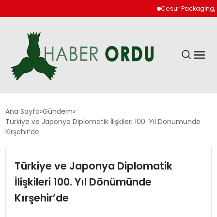
Cesur Packaging, Mısı
GÜNDEM
Ana Sayfa
Gündem
Türkiye ve Japonya Diplomatik İlişkileri 100. Yıl Dönümünde
Kırşehir’de
DÜNYA
Türkiye ve Japonya Diplomatik
EKONOMI
İlişkileri 100. Yıl Dönümünde
SIYASET
Kırşehir’de