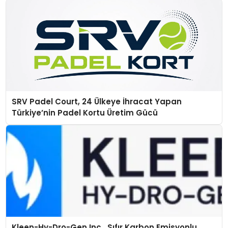
SRV Padel Court, 24 Ülkeye İhracat Yapan
Türkiye’nin Padel Kortu Üretim Gücü
Kleen-Hy-Dro-Gen Inc., Sıfır Karbon Emisyonlu