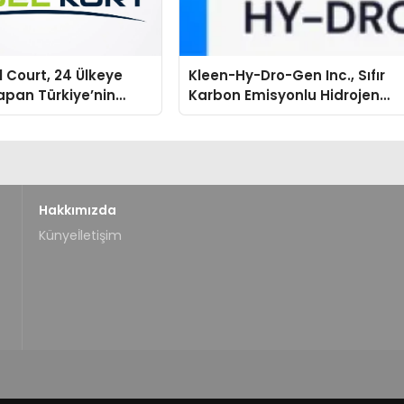
 Court, 24 Ülkeye
Kleen-Hy-Dro-Gen Inc., Sıfır
apan Türkiye’nin
Karbon Emisyonlu Hidrojen
tu Üretim Gücü
Isıtma Teknolojisinde ISO ve
TSSA Düzenleyici Onaylarını
Aldı
Hakkımızda
Künye
İletişim