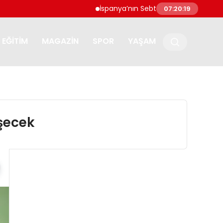
İspanya’nın Sebte kentine göçmen akını:
07:20:19
EĞITIM
MAGAZIN
SPOR
YAŞAM
üşecek