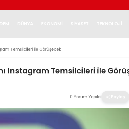
DEM
DÜNYA
EKONOMI
SIYASET
TEKNOLOJI
gram Temsilcileri ile Görüşecek
ı Instagram Temsilcileri ile Gör
0 Yorum Yapıldı
Paylaş