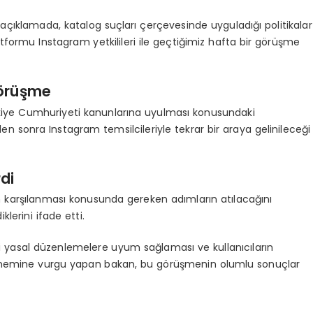
çıklamada, katalog suçları çerçevesinde uyguladığı politikalar
tformu Instagram yetkilileri ile geçtiğimiz hafta bir görüşme
Görüşme
kiye Cumhuriyeti kanunlarına uyulması konusundaki
en sonra Instagram temsilcileriyle tekrar bir araya gelinileceği
di
in karşılanması konusunda gereken adımların atılacağını
erini ifade etti.
ki yasal düzenlemelere uyum sağlaması ve kullanıcıların
 önemine vurgu yapan bakan, bu görüşmenin olumlu sonuçlar