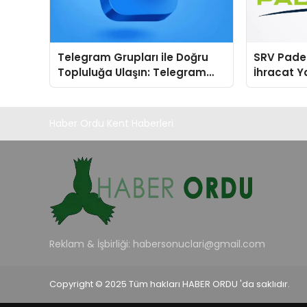
Telegram Grupları ile Doğru
SRV Padel
Topluluğa Ulaşın: Telegram
İhracat Y
Grup Keşfinde Sade ve
Padel Kor
Kullanışlı Bir Yol
Haber Ordu Kent Haberleri
Reklam & İşbirliği:
habersonuclari@gmail.com
Copyright © 2025 Tüm hakları HABER ORDU 'da saklıdır.