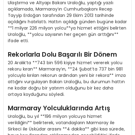
Ulaştırma ve Altyapı Bakanı Uraloğlu, yaptığı yazılı
açıklamada, Marmaray’ın Cumhurbaşkanı Recep
Tayyip Erdoğan tarafından 29 Ekim 2013 tarihinde
açıldığını hatırlattı. Hattın açıldığı günden bugüne kadar
**1 milyar 226 milyon yolcu**ya hizmet ettiğini belirten
Uraloğlu, **yolcu sayısının her geçen gün arttığını**
ifade etti.
Rekorlarla Dolu Başarılı Bir Dönem
20 Aralık’ta **743 bin 596 kişiye hizmet vererek yolcu
rekoru kıran** Marmaray’ın, **24 Şubat’ta 737 bin 981
yolcuyla kırılan rekorun ardından yeni bir rekora** imza
attığını vurgulayan Bakan Uraloğlu, bu durumun hattın
ne kadar doğru bir yatırım olduğunu bir kez daha
ortaya koyduğunu söyledi.
Marmaray Yolculuklarında Artış
Uraloğlu, bu yıl **196 milyon yolcuya hizmet
verildiğini** belirterek, vatandaşların Marmaray ile
Sirkeci ile Üsküdar arasını **4 dakika** gibi kısa sürede,