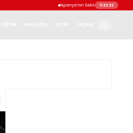
İspanya’nın Sebte kentine göçmen akını: 
11:32:33
EĞITIM
MAGAZIN
SPOR
YAŞAM