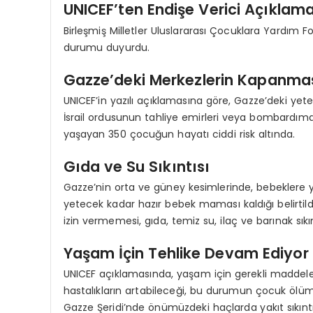
UNICEF’ten Endişe Verici Açıklam
Birleşmiş Milletler Uluslararası Çocuklara Yardım
durumu duyurdu.
Gazze’deki Merkezlerin Kapanma
UNICEF’in yazılı açıklamasına göre, Gazze’deki yete
İsrail ordusunun tahliye emirleri veya bombardım
yaşayan 350 çocuğun hayatı ciddi risk altında.
Gıda ve Su Sıkıntısı
Gazze’nin orta ve güney kesimlerinde, bebeklere 
yetecek kadar hazır bebek maması kaldığı belirtildi
izin vermemesi, gıda, temiz su, ilaç ve barınak sık
Yaşam İçin Tehlike Devam Ediyor
UNICEF açıklamasında, yaşam için gerekli madde
hastalıkların artabileceği, bu durumun çocuk ölüml
Gazze Şeridi’nde önümüzdeki haçlarda yakıt sıkı