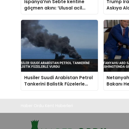
İspanya’nın Sebte kentine
Trump İran
göçmen akını: ‘Ulusal acil
Askıya Ald
durum’ çağrısı sonrası
Detayı
hükümet harekete geçti
Husiler Suudi Arabistan Petrol
Netanya
Tankerini Balistik Füzelerle
Bakanı He
Vurdu
Washingt
Haber Ordu Kent Haberleri