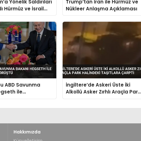
’a Yönelik Saldırıları
Trump’tan İran ile Hürmüz ve
ı Hürmüz ve İsrail
Nükleer Anlaşma Açıklaması
hu ABD Savunma
İngiltere’de Askeri Üste İki
gseth ile
Alkollü Asker Zırhlı Araçla Park
onda Görüştü
Halindeki Taşıtlara Çarptı
Hakkımızda
Künye
İletişim