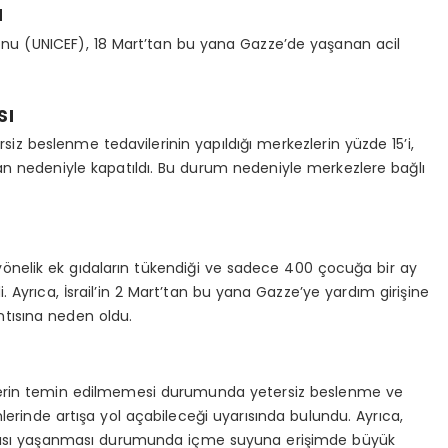
a
 Fonu (UNICEF), 18 Mart’tan bu yana Gazze’de yaşanan acil
sı
rsiz beslenme tedavilerinin yapıldığı merkezlerin yüzde 15’i,
an nedeniyle kapatıldı. Bu durum nedeniyle merkezlere bağlı
yönelik ek gıdaların tükendiği ve sadece 400 çocuğa bir ay
. Ayrıca, İsrail’in 2 Mart’tan bu yana Gazze’ye yardım girişine
ıntısına neden oldu.
lerin temin edilmemesi durumunda yetersiz beslenme ve
erinde artışa yol açabileceği uyarısında bulundu. Ayrıca,
ntısı yaşanması durumunda içme suyuna erişimde büyük