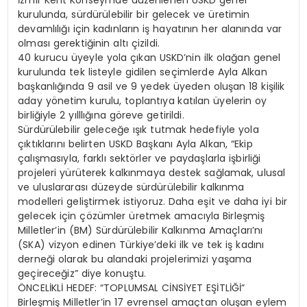
kurulunda, sürdürülebilir bir gelecek ve üretimin
devamlılığı için kadınların iş hayatının her alanında var
olması gerektiğinin altı çizildi.
40 kurucu üyeyle yola çıkan USKD’nin ilk olağan genel
kurulunda tek listeyle gidilen seçimlerde Ayla Alkan
başkanlığında 9 asil ve 9 yedek üyeden oluşan 18 kişilik
aday yönetim kurulu, toplantıya katılan üyelerin oy
birliğiyle 2 yılllığına göreve getirildi.
Sürdürülebilir geleceğe ışık tutmak hedefiyle yola
çıktıklarını belirten USKD Başkanı Ayla Alkan, “Ekip
çalışmasıyla, farklı sektörler ve paydaşlarla işbirliği
projeleri yürüterek kalkınmaya destek sağlamak, ulusal
ve uluslararası düzeyde sürdürülebilir kalkınma
modelleri geliştirmek istiyoruz. Daha eşit ve daha iyi bir
gelecek için çözümler üretmek amacıyla Birleşmiş
Milletler’in (BM) Sürdürülebilir Kalkınma Amaçları’nı
(SKA) vizyon edinen Türkiye’deki ilk ve tek iş kadını
derneği olarak bu alandaki projelerimizi yaşama
geçireceğiz” diye konuştu.
ÖNCELİKLİ HEDEF: “TOPLUMSAL CİNSİYET EŞİTLİĞİ”
Birleşmiş Milletler’in 17 evrensel amaçtan oluşan eylem