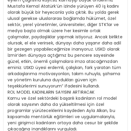
Mustafa Kemal Atatürk’ün izinde yürüyen 40 iş kadını
olarak büyük bir heyecanla yola çıktık. Bu yolda gerek
ulusal gerekse uluslararası bağlamda hükümet, özel
sektör, yerel yönetimler, üniversiteler, diğer STK’lar ve
medya başta olmak üzere her kesimle ortak
çalışmalar, paydaşlıklar yapmak istiyoruz. Ancak birlikte
olursak, el ele verirsek, dünyayı daha yaşanır daha adil
bir gezegen yapabileceğimize inanıyoruz. USKD olarak
İzmir’den dünyaya açtığımız bu pencere sayesinde
güzel, etkin, önemli çalışmalara imza atacağımızdan
eminiz. USKD üyesi erdemli, çalışkan, fark yaratan tüm
arkadaşlarıma motivasyonları, takım ruhuyla, şahsıma
ve yönetim kuruluna duydukları güven için
teşekkürlerimi sunuyorum” ifadesini kullandı.
ROL MODEL KADINLARIN SAYISINI ARTIRACAK
Kamu ve özel sektördeki başarılı kadınların rol model
olarak sayısının daha da yükseltilmesi için özel
programlar yürüteceklerini kaydeden Ayla Alkan, bu
kapsamda mentörlük eğitimleri ve uygulamalarıyla,
yeni girişimci kadınların ortaya daha cesur bir şekilde
çıkacağına inandıklarını vurguladı.