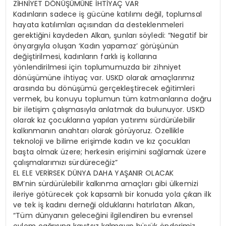
ZİHNİYET DÖNÜŞÜMÜNE İHTİYAÇ VAR
Kadınların sadece iş gücüne katılımı değil, toplumsal
hayata katılımları açısından da desteklenmeleri
gerektiğini kaydeden Alkan, şunları söyledi: “Negatif bir
önyargıyla oluşan ‘Kadın yapamaz’ görüşünün
değiştirilmesi, kadınların farklı iş kollarına
yönlendirilmesi için toplumumuzda bir zihniyet
dönüşümüne ihtiyaç var. USKD olarak amaçlarımız
arasında bu dönüşümü gerçekleştirecek eğitimleri
vermek, bu konuyu toplumun tüm katmanlarına doğru
bir iletişim çalışmasıyla anlatmak da bulunuyor. USKD
olarak kız çocuklarına yapılan yatırımı sürdürülebilir
kalkınmanın anahtarı olarak görüyoruz. Özellikle
teknoloji ve bilime erişimde kadın ve kız çocukları
başta olmak üzere; herkesin erişimini sağlamak üzere
çalışmalarımızı sürdüreceğiz”
EL ELE VERİRSEK DÜNYA DAHA YAŞANIR OLACAK
BM’nin sürdürülebilir kalkınma amaçları gibi ülkemizi
ileriye götürecek çok kapsamlı bir konuda yola çıkan ilk
ve tek iş kadını derneği olduklarını hatırlatan Alkan,
“Tüm dünyanın geleceğini ilgilendiren bu evrensel
eylem çağrısına kayıtsız kalmayıp büyük önderimiz