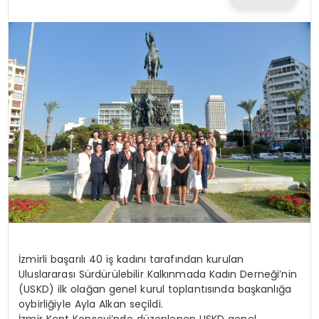
TEKNOLOJI
EĞITIM
MAGAZIN
SPOR
YAŞAM
İzmirli başarılı 40 iş kadını tarafından kurulan
Uluslararası Sürdürülebilir Kalkınmada Kadın Derneği’nin
(USKD) ilk olağan genel kurul toplantısında başkanlığa
oybirliğiyle Ayla Alkan seçildi.
İzmir Kent Konseyi’nde düzenlenen USKD genel