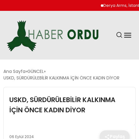
Derya Arms, İstanbul P
GÜNDEM
Ana Sayfa
GÜNCEL
USKD, SÜRDÜRÜLEBİLİR KALKINMA İÇİN ÖNCE KADIN DİYOR
DÜNYA
USKD, SÜRDÜRÜLEBİLİR KALKINMA
EKONOMI
İÇİN ÖNCE KADIN DİYOR
SIYASET
Paylaş
06 Eylül 2024