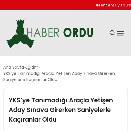
Tencent Hy3 dünya ge
GÜNDEM
Ana Sayfa
Eğitim
YKS’ye Tanımadığı Araçla Yetişen Aday Sınava Girerken
Saniyelerle Kaçıranlar Oldu
DÜNYA
YKS’ye Tanımadığı Araçla Yetişen
EKONOMI
Aday Sınava Girerken Saniyelerle
SIYASET
Kaçıranlar Oldu