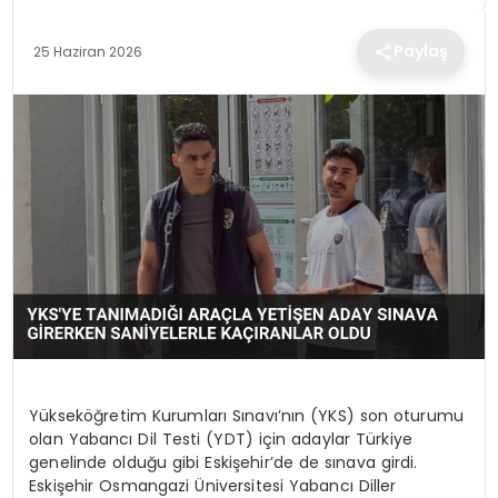
TEKNOLOJI
Paylaş
25 Haziran 2026
EĞITIM
MAGAZIN
SPOR
YAŞAM
Yükseköğretim Kurumları Sınavı’nın (YKS) son oturumu
olan Yabancı Dil Testi (YDT) için adaylar Türkiye
genelinde olduğu gibi Eskişehir’de de sınava girdi.
Eskişehir Osmangazi Üniversitesi Yabancı Diller