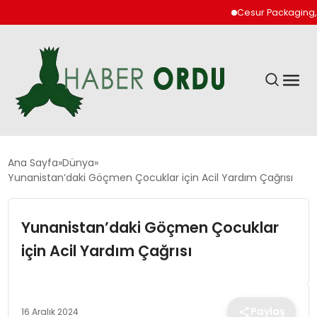
Cesur Packaging, Mısı
GÜNDEM
Ana Sayfa
Dünya
Yunanistan’daki Göçmen Çocuklar için Acil Yardım Çağrısı
DÜNYA
Yunanistan’daki Göçmen Çocuklar
EKONOMI
için Acil Yardım Çağrısı
SIYASET
Paylaş
16 Aralık 2024