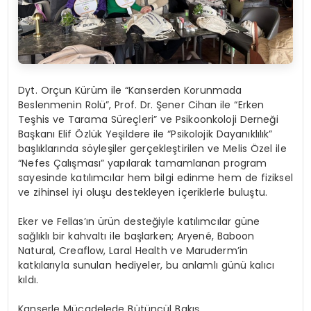
Dyt. Orçun Kürüm ile “Kanserden Korunmada
Beslenmenin Rolü”, Prof. Dr. Şener Cihan ile “Erken
Teşhis ve Tarama Süreçleri” ve Psikoonkoloji Derneği
Başkanı Elif Özlük Yeşildere ile “Psikolojik Dayanıklılık”
başlıklarında söyleşiler gerçekleştirilen ve Melis Özel ile
“Nefes Çalışması” yapılarak tamamlanan program
sayesinde katılımcılar hem bilgi edinme hem de fiziksel
ve zihinsel iyi oluşu destekleyen içeriklerle buluştu.
Eker ve Fellas’ın ürün desteğiyle katılımcılar güne
sağlıklı bir kahvaltı ile başlarken; Aryené, Baboon
Natural, Creaflow, Laral Health ve Maruderm’in
katkılarıyla sunulan hediyeler, bu anlamlı günü kalıcı
kıldı.
Kanserle Mücadelede Bütüncül Bakış