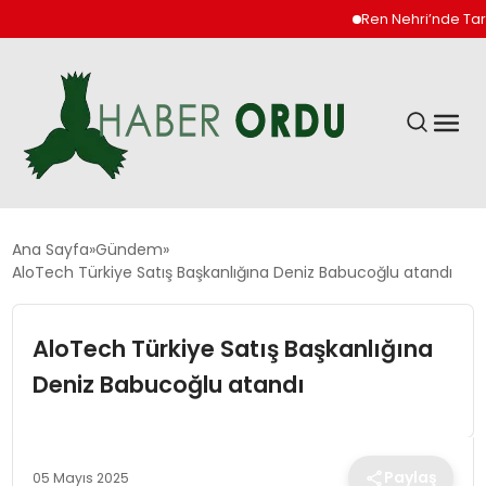
Ren Nehri’nde Tarihi Dü
GÜNDEM
Ana Sayfa
Gündem
AloTech Türkiye Satış Başkanlığına Deniz Babucoğlu atandı
DÜNYA
AloTech Türkiye Satış Başkanlığına
EKONOMI
Deniz Babucoğlu atandı
SIYASET
Paylaş
05 Mayıs 2025