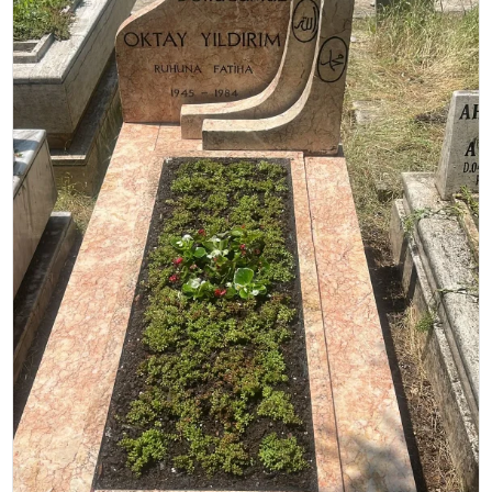
TEKNOLOJI
EĞITIM
MAGAZIN
SPOR
YAŞAM