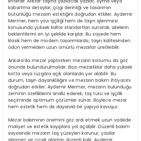
kriterdir. Mezar taşına yazılacak yazılar, oyma veya
kabartma detaylar, çizgi derinliği ve tasarımın
bütünlüğü mezarın estetiğini doğrudan etkiler. Aydemir
Mermer, hem yazı işçiliği hem de taşın işlenmesi
konusunda yüksek kalite standartları sunarak, ailelerin
beklentilerini en iyi şekilde karşılar. Bu sayede hem
klasik hem de modern tasarımlarda, taşın kalitesinden
ödün vermeden uzun ömürlü mezarlar üretilebilir.
Ankara’da mezar yaptırırken mezarın konumu da göz
önünde bulundurulmalıdır. Bazı mezarlıklar daha yüksek
kotta veya rüzgâra açık alanlarda yer alabilir. Bu
durum, taşın dayanıklılığını ve mezarın bakım ihtiyacını
doğrudan etkiler. Aydemir Mermer, mezarın bulunduğu
zeminin özelliklerini analiz ederek, taş türü ve işçilik
seçiminde optimum çözümler sunar. Böylece mezar
hem estetik hem de dayanıklı bir yapıya kavuşur.
Mezar bakımının önemini göz ardı etmek uzun vadede
maliyet ve estetik kayıplara yol açabilir. Düzenli bakım
sayesinde mezarın taş yüzeyleri korunur, yazılar
silinmez ve çiçek alanları düzenli kalır. Aydemir