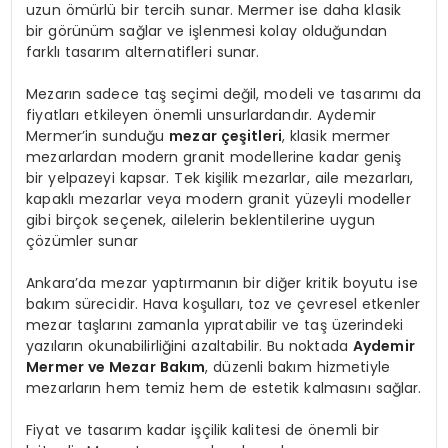
uzun ömürlü bir tercih sunar. Mermer ise daha klasik
bir görünüm sağlar ve işlenmesi kolay olduğundan
farklı tasarım alternatifleri sunar.
Mezarın sadece taş seçimi değil, modeli ve tasarımı da
fiyatları etkileyen önemli unsurlardandır. Aydemir
Mermer’in sunduğu
mezar çeşitleri
, klasik mermer
mezarlardan modern granit modellerine kadar geniş
bir yelpazeyi kapsar. Tek kişilik mezarlar, aile mezarları,
kapaklı mezarlar veya modern granit yüzeyli modeller
gibi birçok seçenek, ailelerin beklentilerine uygun
çözümler sunar
Ankara’da mezar yaptırmanın bir diğer kritik boyutu ise
bakım sürecidir. Hava koşulları, toz ve çevresel etkenler
mezar taşlarını zamanla yıpratabilir ve taş üzerindeki
yazıların okunabilirliğini azaltabilir. Bu noktada
Aydemir
Mermer ve Mezar Bakım
, düzenli bakım hizmetiyle
mezarların hem temiz hem de estetik kalmasını sağlar.
Fiyat ve tasarım kadar işçilik kalitesi de önemli bir