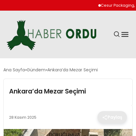
Cesur Packaging, Mısır
GÜNDEM
Ana Sayfa
Gündem
Ankara’da Mezar Seçimi
DÜNYA
Ankara’da Mezar Seçimi
EKONOMI
Paylaş
28 Kasım 2025
SIYASET