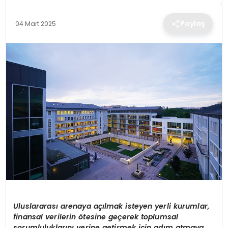
TEKNOLOJI
Paylaş
04 Mart 2025
EĞITIM
MAGAZIN
SPOR
YAŞAM
Uluslararası arenaya açılmak isteyen yerli kurumlar,
finansal verilerin ötesine geçerek toplumsal
sorumluluklarını yerine getirmek için adım atmaya