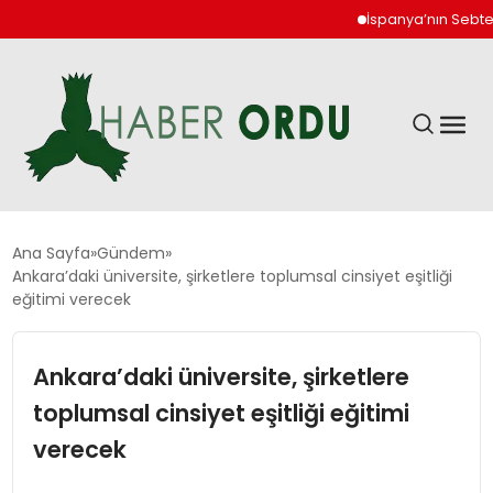
İspanya’nın Sebte kenti
GÜNDEM
Ana Sayfa
Gündem
Ankara’daki üniversite, şirketlere toplumsal cinsiyet eşitliği
eğitimi verecek
DÜNYA
Ankara’daki üniversite, şirketlere
EKONOMI
toplumsal cinsiyet eşitliği eğitimi
SIYASET
verecek