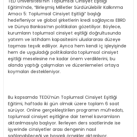
TED Üniversitesi’nin Toplumsal Cinsiyet Eşitliği
Eğitimi’nde, “Birleşmiş Milletler Sürdürülebilir Kalkınma
Amacı 5: Toplumsal Cinsiyet Eşitliği” başlığı
hedefleniyor ve global şirketlerin kredi sağlayıcısı EBRD
ve Dünya Bankası’nın politikaları gözetiliyor. Böylece,
kurumların toplumsal cinsiyet eşitliği doğrultusunda
yatırım ve istihdam kapasitesini uluslararası düzeye
taşıması teşvik ediliyor. Ayrıca hem kendi iç işleyişinde
hem de uyguladığı politikalarda toplumsal cinsiyet
eşitliği meselesine ne kadar önem verdiklerini, bu
alanda yaptığı çalışmaları ve düzenlemeleri ortaya
koymaları destekleniyor.
Bu kapsamda TEDÜ’nün Toplumsal Cinsiyet Eşitliği
Eğitimi, haftada iki gün olmak üzere toplam 6 saat
sürüyor. Online gerçekleştirilen programın müfredatı,
toplumsal cinsiyet eşitliğine dair temel kavramların
aktarılmasıyla başlıyor. İlerleyen ders saatlerinde ise
işyerinde cinsiyetler arası dengenin nasıl
sağlanabileceği ve başarılı örnekler aktarılıyor.