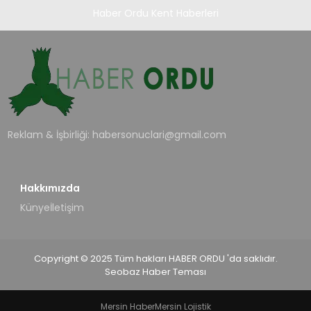
Haber Ordu Kent Haberleri
Reklam & İşbirliği:
habersonuclari@gmail.com
Hakkımızda
Künye
İletişim
Copyright © 2025 Tüm hakları HABER ORDU 'da saklıdır.
Seobaz Haber Teması
Mersin Haber
Mersin Lojistik