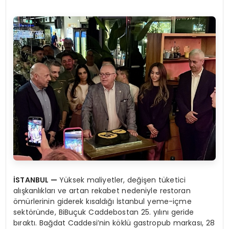
İSTANBUL —
Yüksek maliyetler, değişen tüketici
alışkanlıkları ve artan rekabet nedeniyle restoran
ömürlerinin giderek kısaldığı İstanbul yeme-içme
sektöründe, BiBuçuk Caddebostan 25. yılını geride
bıraktı. Bağdat Caddesi’nin köklü gastropub markası, 28