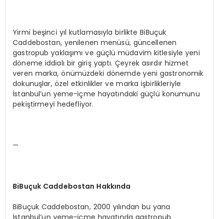
Yirmi beşinci yıl kutlamasıyla birlikte BiBuçuk
Caddebostan, yenilenen menüsü, güncellenen
gastropub yaklaşımı ve güçlü müdavim kitlesiyle yeni
döneme iddialı bir giriş yaptı. Çeyrek asırdır hizmet
veren marka, önümüzdeki dönemde yeni gastronomik
dokunuşlar, özel etkinlikler ve marka işbirlikleriyle
İstanbul’un yeme-içme hayatındaki güçlü konumunu
pekiştirmeyi hedefliyor.
—
BiBuçuk Caddebostan Hakkında
BiBuçuk Caddebostan, 2000 yılından bu yana
İstanbul’un yeme-içme hayatında gastropub