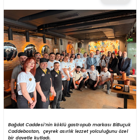
TEKNOLOJI
EĞITIM
MAGAZIN
SPOR
YAŞAM
Bağdat Caddesi’nin köklü gastropub markası BiBuçuk
Caddebostan, çeyrek asırlık lezzet yolculuğunu özel
bir davetle kutladı.