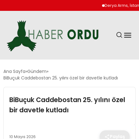
Derya Arms, İstanbul Prohu
GÜNDEM
Ana Sayfa
Gündem
BiBuçuk Caddebostan 25. yılını özel bir davetle kutladı
DÜNYA
BiBuçuk Caddebostan 25. yılını özel
EKONOMI
bir davetle kutladı
SIYASET
Paylaş
10 Mayıs 2026