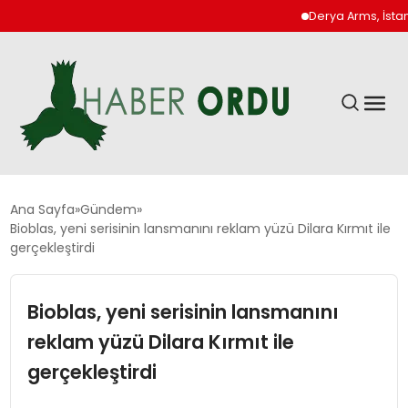
Derya Arms, İstanbul Proh
GÜNDEM
Ana Sayfa
Gündem
Bioblas, yeni serisinin lansmanını reklam yüzü Dilara Kırmıt ile
gerçekleştirdi
DÜNYA
Bioblas, yeni serisinin lansmanını
EKONOMI
reklam yüzü Dilara Kırmıt ile
SIYASET
gerçekleştirdi