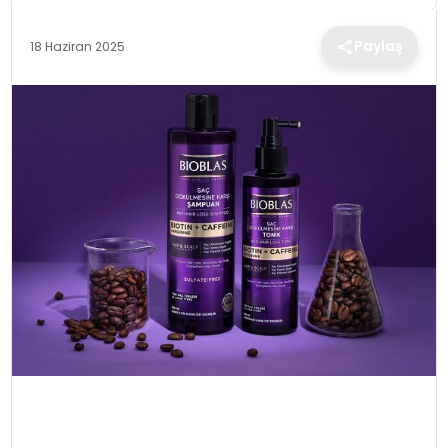
TEKNOLOJI
Paylaş
18 Haziran 2025
EĞITIM
MAGAZIN
SPOR
YAŞAM