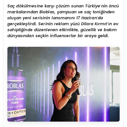
Saç d
ö
külmesine karşı çözüm sunan Türkiye
’
nin
ö
ncü
markalarından Bioblas, şampuan ve saç t
oni
ğinden
oluşan yeni serisinin lansmanını 17 Haziran
’
da
gerçekleştirdi. Serinin reklam yüzü Dilara Kırmıt’ın ev
sahipliğinde düzenlenen etkinlikte, güzellik ve bakım
dünyasından seçkin influencerlar bir araya geldi.