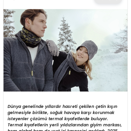
TEKNOLOJI
EĞITIM
MAGAZIN
SPOR
YAŞAM
Dünya genelinde yıllardır hasreti çekilen çetin kışın
gelmesiyle birlikte, soğuk havaya karşı korunmak
isteyenler çözümü
termal k
ıyafetlerde buluyor.
Termal kıyafetlerin yerli yıldızlarından giyim markası,