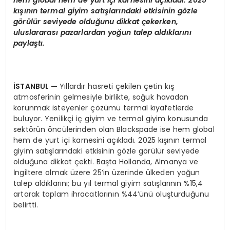
hem global hem de yurt içi karnesini açıkladı. 2025
kışının termal giyim satışlarındaki etkisinin g
ö
zle
g
ö
rülür seviyede olduğunu dikkat çekerken,
uluslararası pazarlardan yoğun talep aldıklarını
paylaştı.
İSTANBUL
—
Yıllardır hasreti çekilen çetin kış
atmosferinin gelmesiyle birlikte, soğuk havadan
korunmak isteyenler çözümü termal kıyafetlerde
buluyor. Yenilikçi iç giyim ve termal giyim konusunda
sektörün öncülerinden olan Blackspade ise hem global
hem de yurt içi karnesini açıkladı. 2025 kışının termal
giyim satışlarındaki etkisinin gözle görülür seviyede
olduğuna dikkat çekti. Başta Hollanda, Almanya ve
İngiltere olmak üzere 25’in üzerinde ülkeden yoğun
talep aldıklarını; bu yıl termal giyim satışlarının %15,4
artarak toplam ihracatlarının %44’ünü oluşturduğunu
belirtti.