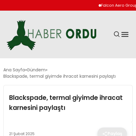
Falcon Aero Group, Hava
GÜNDEM
Ana Sayfa
Gündem
Blackspade, termal giyimde ihracat karnesini paylaştı
DÜNYA
Blackspade, termal giyimde ihracat
EKONOMI
karnesini paylaştı
SIYASET
Paylaş
21 Şubat 2025