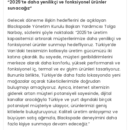
“2025’te daha yenilikçi ve fonksiyonel ürünler
sunacağız”
Gelecek döneme ilişkin hedeflerini de açıklayan
Blackspade Yönetim Kurulu Başkan Yardımcısı Tolga
Narbay, sözlerini şöyle noktaladı: “2025’te üretim
kapasitemizi artırarak müşterilerimize daha yenilikçi ve
fonksiyonel ürünler sunmayı hedefliyoruz. Türkiye’de
Van’daki tesisimizin katkısıyla üretim gücümüzü iki
katına çıkardık. Bu sayede, müşteri geribildirimlerini
merkeze alarak daha konforlu, yüksek performanslı ve
fonksiyonel iç, termal ve ev giyim ürünleri tasarlıyoruz.
Bununla birlikte, Türkiye’de daha fazla lokasyonda yeni
mağazalar açarak tüketicilerimizle doğrudan
buluşmayı amaçlıyoruz. Ayrıca, internet sitemizin
giderek artan müşteri potansiyeli sayesinde, dijital
kanallar aracılığıyla Türkiye ve yurt dışındaki birçok
potansiyel müşteriye ulaşıyor, ürünlerimizi geniş
kitlelerle buluşturuyoruz. Kaliteli üretim anlayışımız ve
büyüyen satış ağımızla, Blackspade deneyimini daha
fazla kişiye sunmaya devam edeceğiz.”