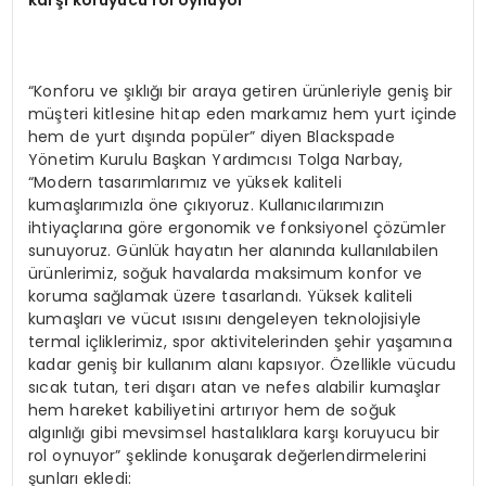
karşı koruyucu rol oynuyor”
“Konforu ve şıklığı bir araya getiren ürünleriyle geniş bir
müşteri kitlesine hitap eden markamız hem yurt içinde
hem de yurt dışında popüler” diyen Blackspade
Yönetim Kurulu Başkan Yardımcısı Tolga Narbay,
“Modern tasarımlarımız ve yüksek kaliteli
kumaşlarımızla öne çıkıyoruz. Kullanıcılarımızın
ihtiyaçlarına göre ergonomik ve fonksiyonel çözümler
sunuyoruz. Günlük hayatın her alanında kullanılabilen
ürünlerimiz, soğuk havalarda maksimum konfor ve
koruma sağlamak üzere tasarlandı. Yüksek kaliteli
kumaşları ve vücut ısısını dengeleyen teknolojisiyle
termal içliklerimiz, spor aktivitelerinden şehir yaşamına
kadar geniş bir kullanım alanı kapsıyor. Özellikle vücudu
sıcak tutan, teri dışarı atan ve nefes alabilir kumaşlar
hem hareket kabiliyetini artırıyor hem de soğuk
algınlığı gibi mevsimsel hastalıklara karşı koruyucu bir
rol oynuyor” şeklinde konuşarak değerlendirmelerini
şunları ekledi: