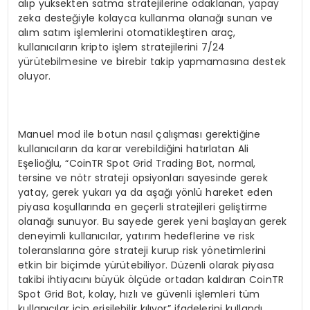
alıp yüksekten satma stratejilerine odaklanan, yapay
zeka desteğiyle kolayca kullanma olanağı sunan ve
alım satım işlemlerini otomatikleştiren araç,
kullanıcıların kripto işlem stratejilerini 7/24
yürütebilmesine ve birebir takip yapmamasına destek
oluyor.
Manuel mod ile botun nasıl çalışması gerektiğine
kullanıcıların da karar verebildiğini hatırlatan Ali
Eşelioğlu, “CoinTR Spot Grid Trading Bot, normal,
tersine ve nötr strateji opsiyonları sayesinde gerek
yatay, gerek yukarı ya da aşağı yönlü hareket eden
piyasa koşullarında en geçerli stratejileri geliştirme
olanağı sunuyor. Bu sayede gerek yeni başlayan gerek
deneyimli kullanıcılar, yatırım hedeflerine ve risk
toleranslarına göre strateji kurup risk yönetimlerini
etkin bir biçimde yürütebiliyor. Düzenli olarak piyasa
takibi ihtiyacını büyük ölçüde ortadan kaldıran CoinTR
Spot Grid Bot, kolay, hızlı ve güvenli işlemleri tüm
kullanıcılar için erişilebilir kılıyor” ifadelerini kullandı.