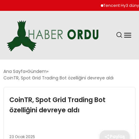
Tencent Hy3 dünya ge
GÜNDEM
Ana Sayfa
Gündem
CoinTR, Spot Grid Trading Bot özelliğini devreye aldı
DÜNYA
CoinTR, Spot Grid Trading Bot
EKONOMI
özelliğini devreye aldı
SIYASET
Paylaş
23 Ocak 2025