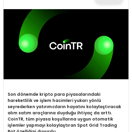
TEKNOLOJI
EĞITIM
MAGAZIN
SPOR
YAŞAM
Son d
ö
nemde kripto para piyasalarındaki
hareketlilik ve işlem hacimleri yukarı y
ö
nlü
seyrederken yatırımcıların hayatını kolaylaştıracak
alım satım araçlarına duyduğu ihtiyaç da arttı
.
CoinTR, t
üm piyasa koşullarına uygun otomatik
işlemler yapmayı kolaylaştı
ran Spot Grid Trading
Bot
ö
zelliğini duyurdu.