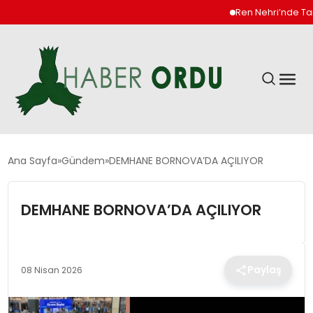
Ren Nehri’nde Tarihi 
GÜNDEM
Ana Sayfa
Gündem
DEMHANE BORNOVA’DA AÇILIYOR
DÜNYA
DEMHANE BORNOVA’DA AÇILIYOR
EKONOMI
Paylaş
08 Nisan 2026
SIYASET