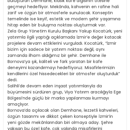
buluşturan Demhane, klasik kafe algısının ötesine
geçmeyi hedefliyor. Mekânda, kahvenin en rafine hali
zarif ve özgün bir atmosferle sunulacak. Konseptin
temelinde ise keyif, estetik ve modern şehir yaşamına
hitap eden bir buluşma noktası oluşturmak var.
Zela Grup Yönetim Kurulu Başkanı Yakup Kocatürk, yeni
yatırımla ilgili yaptığı açıklamada İzmir’e değer katacak
projelere devam ettiklerini vurguladı. Kocatürk, “İzmir
bizim için sadece bir yatırım noktası değil, aynı
zamanda ilham aldığımız bir şehir. Demhane ile
Bornova’ya şık, kaliteli ve fark yaratan bir kafe
deneyimi kazandırmayı hedefliyoruz. Misafirlerimizin
kendilerini özel hissedecekleri bir atmosfer oluşturduk”
dedi.
Salihli’de devam eden inşaat yatırımlarıyla da
büyümesini sürdüren grup, Viya Yatırım aracılığıyla Ege
Bölgesi’nde güçlü bir marka yapılanması kurmayı
amaçlıyor.
Bornova’da açılacak olan Demhane, lezzetli kahveleri,
özgün tasarımı ve dikkat çeken konseptiyle İzmir’in
yeni gözde mekânlarından biri olmaya aday. Şehre
yakışan bu özel kafe, çok yakında misafirlerini