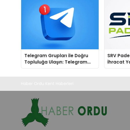
Telegram Grupları ile Doğru
SRV Padel
Topluluğa Ulaşın: Telegram
İhracat Y
Grup Keşfinde Sade ve
Padel Kor
Kullanışlı Bir Yol
Haber Ordu Kent Haberleri