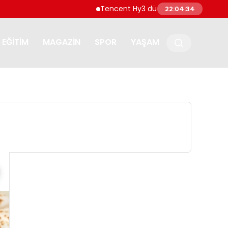
Tencent Hy3 dünya genelinde kullanıma s
22:04:35
EĞITIM
MAGAZIN
SPOR
YAŞAM