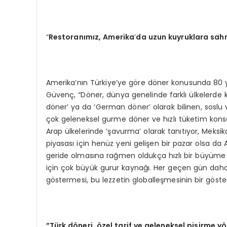
“
Restoran
ımız, Amerika
’
da uzun kuyruklara sah
Amerika’nın Türkiye’ye göre döner konusunda 80 yı
Güvenç, “Döner, dünya genelinde farklı ülkelerde 
döner’ ya da ‘German döner’ olarak bilinen, soslu 
çok geleneksel gurme döner ve hızlı tüketim konse
Arap ülkelerinde ‘şavurma’ olarak tanıtıyor, Meksik
piyasası için henüz yeni gelişen bir pazar olsa da A
geride olmasına rağmen oldukça hızlı bir büyüme 
için çok büyük gurur kaynağı. Her geçen gün daha
göstermesi, bu lezzetin globalleşmesinin bir göste
”Türk döneri, özel tarif ve geleneksel pişirme y