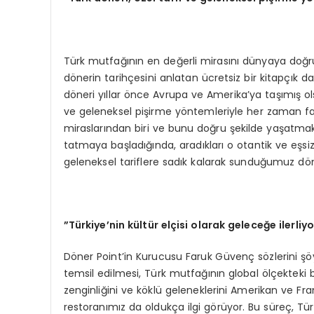
Türk mutfağının en değerli mirasını dünyaya doğr
dönerin tarihçesini anlatan ücretsiz bir kitapçık d
döneri yıllar önce Avrupa ve Amerika’ya taşımış ols
ve geleneksel pişirme yöntemleriyle her zaman far
miraslarından biri ve bunu doğru şekilde yaşatmak b
tatmaya başladığında, aradıkları o otantik ve eşs
geleneksel tariflere sadık kalarak sunduğumuz döneri
”Türkiye’nin kültür elçisi olarak geleceğe ilerliy
Döner Point’in Kurucusu Faruk Güvenç sözlerini şö
temsil edilmesi, Türk mutfağının global ölçekteki ba
zenginliğini ve köklü geleneklerini Amerikan ve Fran
restoranımız da oldukça ilgi görüyor. Bu süreç, Tü