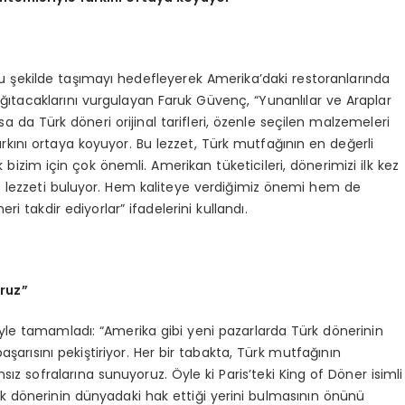
u şekilde taşımayı hedefleyerek Amerika’daki restoranlarında
ağıtacaklarını vurgulayan Faruk Güvenç, “Yunanlılar ve Araplar
a da Türk döneri orijinal tarifleri, özenle seçilen malzemeleri
kını ortaya koyuyor. Bu lezzet, Türk mutfağının en değerli
izim için çok önemli. Amerikan tüketicileri, dönerimizi ilk kez
iz lezzeti buluyor. Hem kaliteye verdiğimiz önemi hem de
 takdir ediyorlar” ifadelerini kullandı.
oruz”
yle tamamladı: “Amerika gibi yeni pazarlarda Türk dönerinin
şarısını pekiştiriyor. Her bir tabakta, Türk mutfağının
sız sofralarına sunuyoruz. Öyle ki Paris’teki King of Döner isimli
rk dönerinin dünyadaki hak ettiği yerini bulmasının önünü