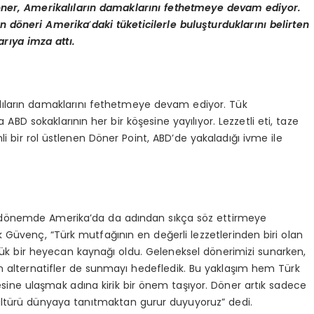
ö
ner,
Amerikalıların damaklarını fethetmeye devam ediyor.
an d
ö
neri Amerika
’
daki tüketicilerle buluşturduklarını belirten
rıya imza attı.
alıların damaklarını fethetmeye devam ediyor. Tük
 ABD sokaklarının her bir köşesine yayılıyor. Lezzetli eti, taze
bir rol üstlenen Döner Point, ABD’de yakaladığı ivme ile
on dönemde Amerika’da da adından sıkça söz ettirmeye
 Güvenç, “Türk mutfağının en değerli lezzetlerinden biri olan
yük bir heyecan kaynağı oldu. Geleneksel dönerimizi sunarken,
alternatifler de sunmayı hedefledik. Bu yaklaşım hem Türk
sine ulaşmak adına kirik bir önem taşıyor. Döner artık sadece
Bu kültürü dünyaya tanıtmaktan gurur duyuyoruz” dedi.