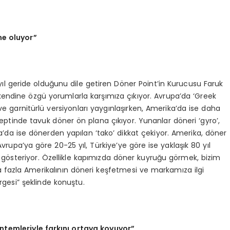
ne oluyor”
l geride olduğunu dile getiren Döner Point’in Kurucusu Faruk
kendine özgü yorumlarla karşımıza çıkıyor. Avrupa’da ‘Greek
ve garnitürlü versiyonları yaygınlaşırken, Amerika’da ise daha
ptinde tavuk döner ön plana çıkıyor. Yunanlar döneri ‘gyro’,
a’da ise dönerden yapılan ‘tako’ dikkat çekiyor. Amerika, döner
vrupa’ya göre 20-25 yıl, Türkiye’ye göre ise yaklaşık 80 yıl
gösteriyor. Özellikle kapımızda döner kuyruğu görmek, bizim
 fazla Amerikalının döneri keşfetmesi ve markamıza ilgi
rgesi” şeklinde konuştu.
öntemleriyle farkını ortaya koyuyor”