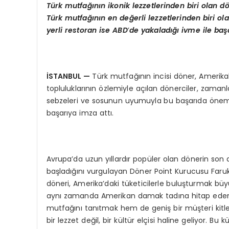
Türk mutfağının ikonik lezzetlerinden biri olan d
Türk mutfağını
n en de
ğerli lezzetlerinden biri ol
yerli restoran ise ABD
’
de yakaladığı ivme ile başa
İSTANBUL
—
Türk mutfağının incisi döner, Amerik
topluluklarının özlemiyle açılan dönerciler, zamanla
sebzeleri ve sosunun uyumuyla bu başarıda önemli 
başarıya imza attı.
Avrupa’da uzun yıllardır popüler olan dönerin s
başladığını vurgulayan Döner Point Kurucusu Faruk
döneri, Amerika’daki tüketicilerle buluşturmak bü
aynı zamanda Amerikan damak tadına hitap eden 
mutfağını tanıtmak hem de geniş bir müşteri kitle
bir lezzet değil, bir kültür elçisi haline geliyor. 