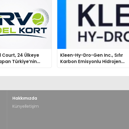
 Court, 24 Ülkeye
Kleen-Hy-Dro-Gen Inc., Sıfır
apan Türkiye’nin
Karbon Emisyonlu Hidrojen
tu Üretim Gücü
Isıtma Teknolojisinde ISO ve
TSSA Düzenleyici Onaylarını
Aldı
Hakkımızda
Künye
İletişim