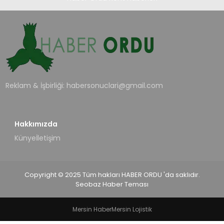
TEKNOLOJI
EĞITIM
MAGAZIN
Reklam & İşbirliği:
habersonuclari@gmail.com
SPOR
Hakkımızda
YAŞAM
Künye
İletişim
Copyright © 2025 Tüm hakları HABER ORDU 'da saklıdır.
Seobaz Haber Teması
Mersin Haber
Mersin Lojistik