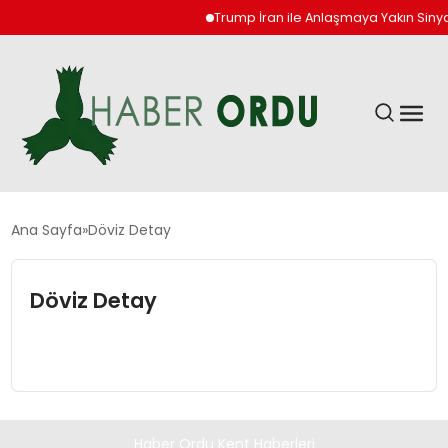
Trump İran ile Anlaşmaya Yakın Siny
GÜNDEM
Ana Sayfa
Döviz Detay
DÜNYA
Döviz Detay
EKONOMI
SIYASET
Haber Ordu Kent Haberleri