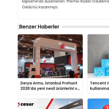
kapsamında düzenlenen “Premio Rodari Ödüllerine”
Ödülü’nü kazanmıştı.
Benzer Haberler
Derya Arms, İstanbul Prohunt
Tencent 
2026’da yeni nesil ürünlerini ve
kullanım
global marka vizyonunu
sergiledi