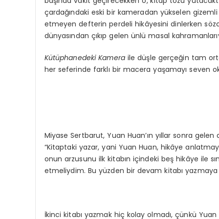
başında vakit geçirecekken o, kitap tozu yutacakt
çardağındaki eski bir kameradan yükselen gizemli s
etmeyen defterin perdeli hikâyesini dinlerken sö
dünyasından çıkıp gelen ünlü masal kahramanlarıyla
Kütüphanedeki Kamera
ile düşle gerçeğin tam ort
her seferinde farklı bir macera yaşamayı seven oku
Miyase Sertbarut, Yuan Huan’ın yıllar sonra gelen d
“Kitaptaki yazar, yani Yuan Huan, hikâye anlatma
onun arzusunu ilk kitabın içindeki beş hikâye ile
etmeliydim. Bu yüzden bir devam kitabı yazmaya 
İkinci kitabı yazmak hiç kolay olmadı, çünkü Yuan H