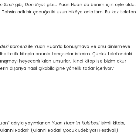
Sınıfı
gibi,
Don Ki
şo
t gibi… Yuan Huan da benim için öyle oldu.
in adlı bir çocuğa iki uzun hikâye anlattım. Bu kez telefo
deki Kamera
ile Yuan Huan’la konuşmaya ve onu dinlemeye
bette ilk kitapla onunla tanışsınlar isterim. Çünkü telefondaki
nışmayı heyecanlı kılan unsurlar. İkinci kitap ise bizim okur
rin dışarıya nasıl çıkabildiğine yönelik tatlar içeriyor.”
 Huan” adıyla yayımlanan
Yuan Huan’ı
n Kul
übesi
isimli kitabı,
 ‘Gianni Rodari’ (Gianni Rodari Çocuk Edebiyatı Festivali)