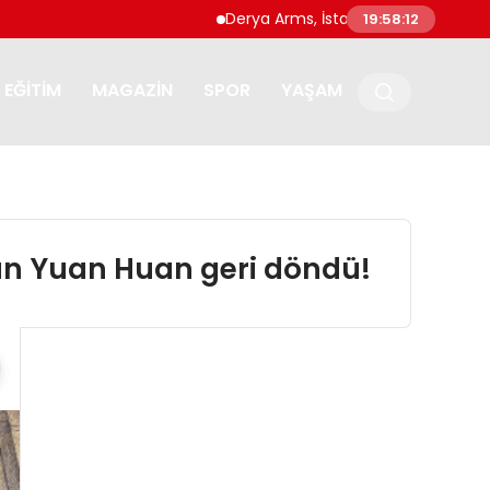
Derya Arms, İstanbul Prohunt 2026’da yeni 
19:58:13
EĞITIM
MAGAZIN
SPOR
YAŞAM
an Yuan Huan geri döndü!