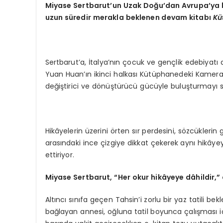
Miyase Sertbarut
’
un Uzak Doğu’dan Avrupa’ya b
uzun süredir merakla beklenen devam kitabı
Kü
Sertbarut’a, İtalya’nın çocuk ve gençlik edebiyat
Yuan Huan’ın ikinci halkası Kütüphanedeki Kamera,
değiştirici ve dönüştürücü gücüyle buluşturmayı 
Hikâyelerin üzerini örten sır perdesini, sözcükl
arasındaki ince çizgiye dikkat çekerek
aynı hikâye
ettiriyor.
Miyase Sertbarut,
“
Her okur hikâyeye dâhildir,” 
Altıncı sınıfa geçen Tahsin’i zorlu bir yaz tatili 
bağlayan annesi, oğluna tatil boyunca çalışması iç