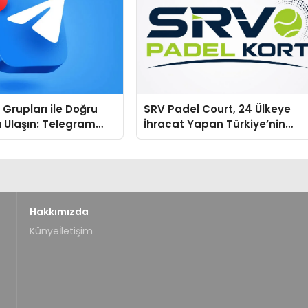
Grupları ile Doğru
SRV Padel Court, 24 Ülkeye
 Ulaşın: Telegram
İhracat Yapan Türkiye’nin
finde Sade ve
Padel Kortu Üretim Gücü
Bir Yol
Hakkımızda
Künye
İletişim