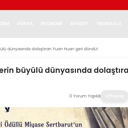
DEM
DÜNYA
EKONOMI
SIYASET
TEKNOLOJI
yülü dünyasında dolaştıran Yuan Huan geri döndü!
erin büyülü dünyasında dolaştır
0 Yorum Yapıldı
Paylaş