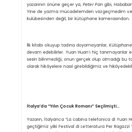
yazarının önüne geçer ya,
Peter Pan
gibi,
Hababam 
Yine de yazma mücadelemden vazgeçmedim ve Tahs
kulübesinden değil, bir kütüphane kamerasından.
İlk kitabı okuyup tadına doyamayanlar,
Kütüphane
devam edebilirler. Yuan Huan’ı hiç tanımayanlar el
sesin bilinmezliği, onun gerçek olup olmadığı bu ta
olarak hikâyelere nasıl girebildiğimiz ve hikâyedekile
İtalya
’
da
“
Y
ılın Çocuk Romanı” Seçilmişti…
Yazarın, İtalyanca “La cabina telefonica di Yuan
geçtiğimiz yılki Festival di Letteratura Per Ragazzi