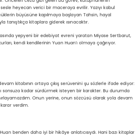
ır. Önceleri ceza gibi gelen bu görev, kütüphanenin
esle heyecan verici bir maceraya evrilir. Yazıyı kabul
zcüklerin büyüsüne kapılmaya başlayan Tahsin, hayal
 tanıştıkça kitaplara giderek ısınacaktır.
asında yepyeni bir edebiyat evreni yaratan Miyase Sertbarut,
rları, kendi kendilerinin Yuan Huan’ı olmaya çağırıyor.
evam kitabının ortaya çıkış serüvenini şu sözlerle ifade ediyor:
yı sonsuza kadar sürdürmek isteyen bir karakter. Bu durumda
 sınırlayamazdım. Onun yerine, onun sözcüsü olarak yola devam
karar verdim.
uan benden daha iyi bir hikâye anlatıcısıydı. Hani bazı kitaplar