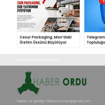
Cesur Packaging, Mısır’daki
Telegram 
Üretim Üssünü Büyütüyor
Topluluğa
Grup Keş
Kullanışlı 
Haber Ordu Kent Haberleri
Reklam & İşbirliği:
habersonuclari@gmail.com