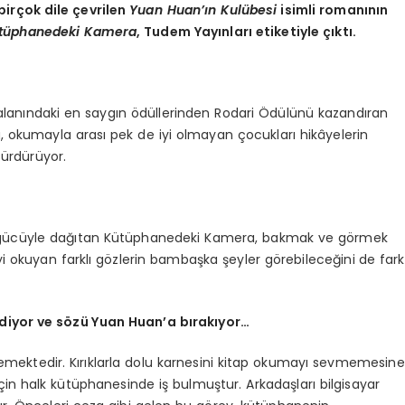
irçok dile çevrilen
Yuan Huan’ı
n Kul
übesi
isimli romanının
tüphanedeki Kamera
, Tudem Yayınları etiketiyle çıktı.
ı alanındaki en saygın ödüllerinden Rodari Ödülünü kazandıran
 okumayla arası pek de iyi olmayan çocukları hikâyelerin
sürdürüyor.
erin gücüyle dağıtan Kütüphanedeki Kamera, bakmak ve görmek
yi okuyan farklı gözlerin bambaşka şeyler görebileceğini
de fark
diyor ve s
ö
zü Yuan Huan
’
a bırakıyor…
beklemektedir. Kırıklarla dolu karnesini kitap okumayı sevmemesine
in halk kütüphanesinde iş bulmuştur. Arkadaşları bilgisayar