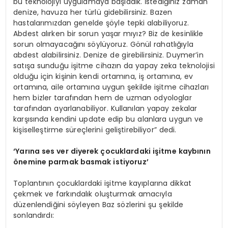
bu teknolojiyi uygulamaya başladık. İstediğiniz zaman
denize, havuza her türlü gidebilirsiniz. Bazen
hastalarımızdan genelde şöyle tepki alabiliyoruz.
Abdest alırken bir sorun yaşar mıyız? Biz de kesinlikle
sorun olmayacağını söylüyoruz. Gönül rahatlığıyla
abdest alabilirsiniz. Denize de girebilirsiniz. Duymer’in
satışa sunduğu işitme cihazın da yapay zeka teknolojisi
olduğu için kişinin kendi ortamına, iş ortamına, ev
ortamına, aile ortamına uygun şekilde işitme cihazları
hem bizler tarafından hem de uzman odyologlar
tarafından ayarlanabiliyor. Kullanılan yapay zekalar
karşısında kendini update edip bu alanlara uygun ve
kişiselleştirme süreçlerini geliştirebiliyor” dedi.
‘
Y
arına ses ver diyerek çocuklardaki işitme kaybının
önemine parmak basmak istiyoruz
’
Toplantının çocuklardaki işitme kayıplarına dikkat
çekmek ve farkındalık oluşturmak amacıyla
düzenlendiğini söyleyen Baz sözlerini şu şekilde
sonlandırdı: