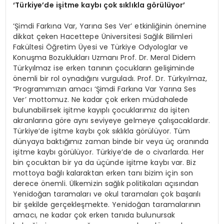
‘
Türkiye’de işitme kaybı çok sıklıkla görülüyor
’
‘Şimdi Farkına Var, Yarına Ses Ver’ etkinliğinin önemine
dikkat çeken Hacettepe Üniversitesi Sağlık Bilimleri
Fakültesi Öğretim Üyesi ve Türkiye Odyologlar ve
Konuşma Bozuklukları Uzmanı Prof. Dr. Meral Didem
Türkyılmaz ise erken tanının çocukların gelişiminde
önemli bir rol oynadığını vurguladı. Prof. Dr. Türkyılmaz,
“Programımızın amacı ‘Şimdi Farkına Var Yarına Ses
Ver’ mottomuz. Ne kadar çok erken müdahalede
bulunabilirsek işitme kayıplı çocuklarımız da işiten
akranlarına göre aynı seviyeye gelmeye çalışacaklardır.
Türkiye’de işitme kaybı çok sıklıkla görülüyor. Tüm
dünyaya baktığımız zaman binde bir veya üç oranında
işitme kaybı görülüyor. Türkiye’de de o civarlarda. Her
bin çocuktan bir ya da üçünde işitme kaybı var. Biz
mottoya bağlı kalaraktan erken tanı bizim için son
derece önemli. Ülkemizin sağlık politikaları açısından
Yenidoğan taramaları ve okul taramaları çok başarılı
bir şekilde gerçekleşmekte. Yenidoğan taramalarının
amacı, ne kadar çok erken tanıda bulunursak