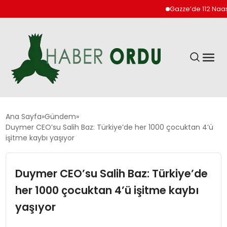
Gazze’de 112 Naaş Enkazda
GÜNDEM
Ana Sayfa
Gündem
Duymer CEO’su Salih Baz: Türkiye’de her 1000 çocuktan 4’ü
işitme kaybı yaşıyor
DÜNYA
Duymer CEO’su Salih Baz: Türkiye’de
EKONOMI
her 1000 çocuktan 4’ü işitme kaybı
SIYASET
yaşıyor