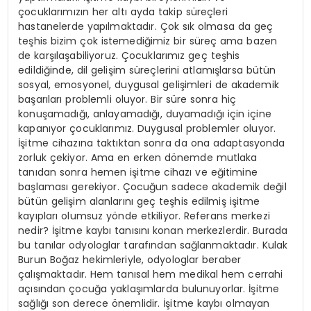
çocuklarımızın her altı ayda takip süreçleri
hastanelerde yapılmaktadır. Çok sık olmasa da geç
teşhis bizim çok istemediğimiz bir süreç ama bazen
de karşılaşabiliyoruz. Çocuklarımız geç teşhis
edildiğinde, dil gelişim süreçlerini atlamışlarsa bütün
sosyal, emosyonel, duygusal gelişimleri de akademik
başarıları problemli oluyor. Bir süre sonra hiç
konuşamadığı, anlayamadığı, duyamadığı için içine
kapanıyor çocuklarımız. Duygusal problemler oluyor.
İşitme cihazına taktıktan sonra da ona adaptasyonda
zorluk çekiyor. Ama en erken dönemde mutlaka
tanıdan sonra hemen işitme cihazı ve eğitimine
başlaması gerekiyor. Çocuğun sadece akademik değil
bütün gelişim alanlarını geç teşhis edilmiş işitme
kayıpları olumsuz yönde etkiliyor. Referans merkezi
nedir? İşitme kaybı tanısını konan merkezlerdir. Burada
bu tanılar odyologlar tarafından sağlanmaktadır. Kulak
Burun Boğaz hekimleriyle, odyologlar beraber
çalışmaktadır. Hem tanısal hem medikal hem cerrahi
açısından çocuğa yaklaşımlarda bulunuyorlar. İşitme
sağlığı son derece önemlidir. İşitme kaybı olmayan