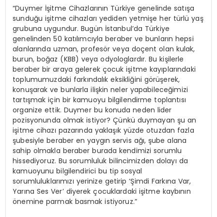
“Duymer İşitme Cihazlarının Türkiye genelinde satışa
sunduğu işitme cihazları yediden yetmişe her türlü yaş
grubuna uygundur. Bugün İstanbul’da Türkiye
genelinden 50 katılımcıyla beraber ve bunların hepsi
alanlarında uzman, profesör veya doçent olan kulak,
burun, boğaz (KBB) veya odyologlardır. Bu kişilerle
beraber bir araya gelerek çocuk işitme kayıplarındaki
toplumumuzdaki farkındalık eksikliğini görüşerek,
konuşarak ve bunlarla ilişkin neler yapabileceğimizi
tartışmak için bir kamuoyu bilgilendirme toplantısı
organize ettik. Duymer bu konuda neden lider
pozisyonunda olmak istiyor? Çünkü duymayan şu an
işitme cihazı pazarında yaklaşık yüzde otuzdan fazla
şubesiyle beraber en yaygın servis ağı, şube alana
sahip olmakla beraber burada kendimizi sorumlu
hissediyoruz. Bu sorumluluk bilincimizden dolayı da
kamuoyunu bilgilendirici bu tip sosyal
sorumluluklarımızı yerinize getirip ‘Şimdi Farkına Var,
Yarına Ses Ver’ diyerek çocuklardaki işitme kaybının
önemine parmak basmak istiyoruz.”