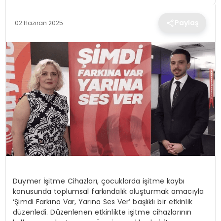
TEKNOLOJI
Paylaş
02 Haziran 2025
EĞITIM
MAGAZIN
SPOR
YAŞAM
Duymer İşitme Cihazları, çocuklarda işitme kaybı
konusunda toplumsal farkındalık oluşturmak amacıyla
‘Şimdi Farkına Var, Yarına Ses Ver’ başlıklı bir etkinlik
düzenledi. Düzenlenen etkinlikte işitme cihazlarının