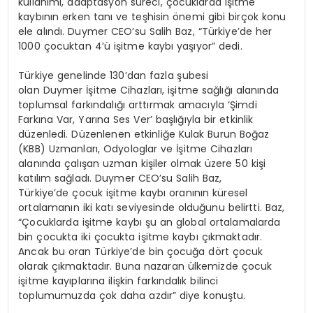
kullanımı, adaptasyon süreci, çocuklarda işitme
kaybının erken tanı ve teşhisin önemi gibi birçok konu
ele alındı. Duymer CEO’su Salih Baz, “Türkiye’de her
1000 çocuktan 4’ü işitme kaybı yaşıyor” dedi.
Türkiye genelinde 130’dan fazla şubesi
olan Duymer İşitme Cihazları, işitme sağlığı alanında
toplumsal farkındalığı arttırmak amacıyla ‘Şimdi
Farkına Var, Yarına Ses Ver’ başlığıyla bir etkinlik
düzenledi. Düzenlenen etkinliğe Kulak Burun Boğaz
(KBB) Uzmanları, Odyologlar ve İşitme Cihazları
alanında çalışan uzman kişiler olmak üzere 50 kişi
katılım sağladı. Duymer CEO’su Salih Baz,
Türkiye’de çocuk işitme kaybı oranının küresel
ortalamanın iki katı seviyesinde olduğunu belirtti. Baz,
“Çocuklarda işitme kaybı şu an global ortalamalarda
bin çocukta iki çocukta işitme kaybı çıkmaktadır.
Ancak bu oran Türkiye’de bin çocuğa dört çocuk
olarak çıkmaktadır. Buna nazaran ülkemizde çocuk
işitme kayıplarına ilişkin farkındalık bilinci
toplumumuzda çok daha azdır” diye konuştu.