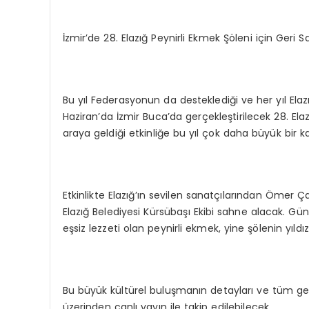
İzmir’de 28. Elazığ Peynirli Ekmek Şöleni için Geri 
Bu yıl Federasyonun da desteklediği ve her yıl Ela
Haziran’da İzmir Buca’da gerçekleştirilecek 28. Elazı
araya geldiği etkinliğe bu yıl çok daha büyük bir ka
Etkinlikte Elazığ’ın sevilen sanatçılarından Ömer
Elazığ Belediyesi Kürsübaşı Ekibi sahne alacak. G
eşsiz lezzeti olan peynirli ekmek, yine şölenin yıldız
Bu büyük kültürel buluşmanın detayları ve tüm ge
üzerinden canlı yayın ile takip edilebilecek.