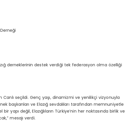
a Derneği
ığ derneklerinin destek verdiği tek federasyon olma özelliği
an Canlı seçildi. Genç yaşı, dinamizmi ve yenilikçi vizyonuyla
rnek başkanları ve Elazığ sevdalıları tarafından memnuniyetle
ir yapı değil, Elazığlıların Türkiye’nin her noktasında birlik ve
cak,” mesajı verdi.