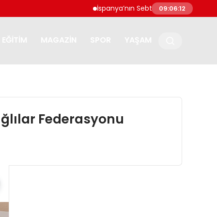
İspanya’nın Sebte kentine göçmen akını: ‘Ulu
09:06:13
EĞITIM
MAGAZIN
SPOR
YAŞAM
ığlılar Federasyonu