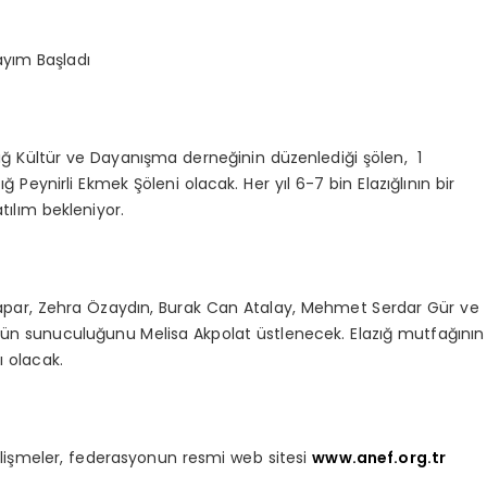
Sayım Başladı
zığ Kültür ve Dayanışma derneğinin düzenlediği şölen, 1
ğ Peynirli Ekmek Şöleni olacak. Her yıl 6-7 bin Elazığlının bir
tılım bekleniyor.
 Çapar, Zehra Özaydın, Burak Can Atalay, Mehmet Serdar Gür ve
ünün sunuculuğunu Melisa Akpolat üstlenecek. Elazığ mutfağının
ı olacak.
lişmeler, federasyonun resmi web sitesi
www.anef.org.tr