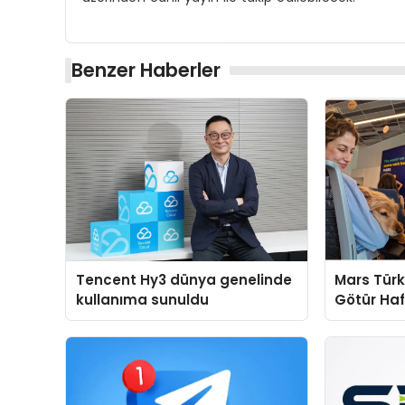
Benzer Haberler
Tencent Hy3 dünya genelinde
Mars Türk
kullanıma sunuldu
Götür Haf