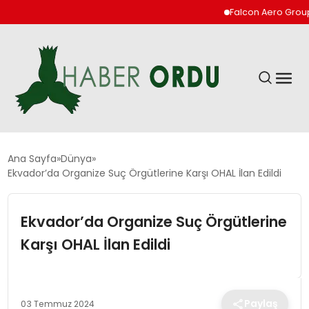
Falcon Aero Group, Ha
GÜNDEM
Ana Sayfa
Dünya
Ekvador’da Organize Suç Örgütlerine Karşı OHAL İlan Edildi
DÜNYA
Ekvador’da Organize Suç Örgütlerine
EKONOMI
Karşı OHAL İlan Edildi
SIYASET
Paylaş
03 Temmuz 2024