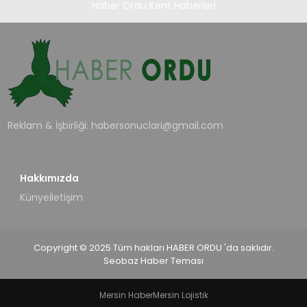
Haber Ordu Kent Haberleri
Reklam & İşbirliği:
habersonuclari@gmail.com
Hakkımızda
Künye
İletişim
Copyright © 2025 Tüm hakları HABER ORDU 'da saklıdır.
Seobaz Haber Teması
Mersin Haber
Mersin Lojistik