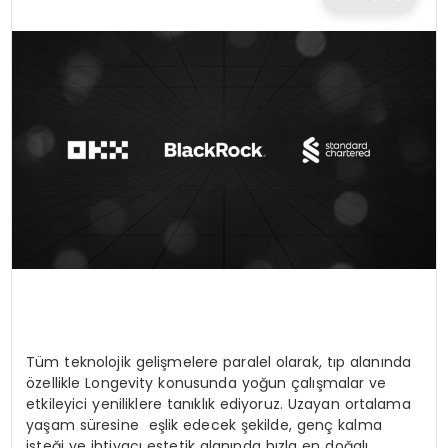
TEKNOLOJI
EĞITIM
MAGAZIN
SPOR
YAŞAM
Tüm teknolojik gelişmelere paralel olarak, tıp alanında
özellikle Longevity konusunda yoğun çalışmalar ve
etkileyici yeniliklere tanıklık ediyoruz. Uzayan ortalama
yaşam süresine eşlik edecek şekilde, genç kalma
isteği ve ihtiyacı estetik alanında hızla en doğalı