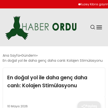
Kuzey Kıbrıs gayrimenku
GÜNDEM
Ana Sayfa
Gündem
En doğal yol ile daha genç daha canlı: Kolajen Stimülasyonu
DÜNYA
En doğal yol ile daha genç daha
EKONOMI
canlı: Kolajen Stimülasyonu
SIYASET
Paylaş
10 Mayıs 2026