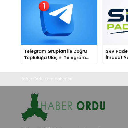
Telegram Grupları ile Doğru
SRV Padel
Topluluğa Ulaşın: Telegram
İhracat Y
Grup Keşfinde Sade ve
Padel Kor
Kullanışlı Bir Yol
Haber Ordu Kent Haberleri