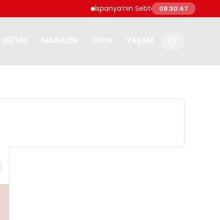
İspanya’nın Sebte kentine göçmen akını: 
08:30:47
EĞITIM
MAGAZIN
SPOR
YAŞAM