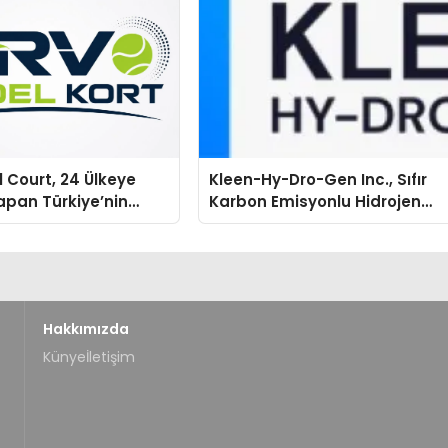
 Court, 24 Ülkeye
Kleen-Hy-Dro-Gen Inc., Sıfır
apan Türkiye’nin
Karbon Emisyonlu Hidrojen
tu Üretim Gücü
Isıtma Teknolojisinde ISO ve
TSSA Düzenleyici Onaylarını
Aldı
Hakkımızda
Künye
İletişim