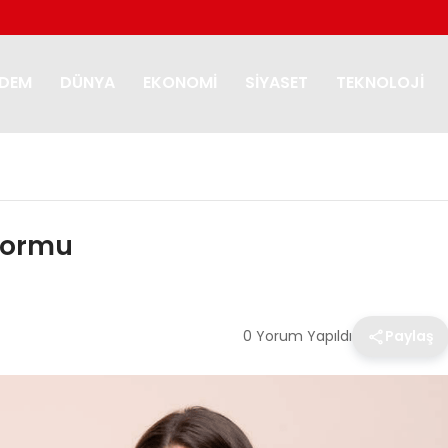
DEM
DÜNYA
EKONOMI
SIYASET
TEKNOLOJI
tformu
0 Yorum Yapıldı
Paylaş