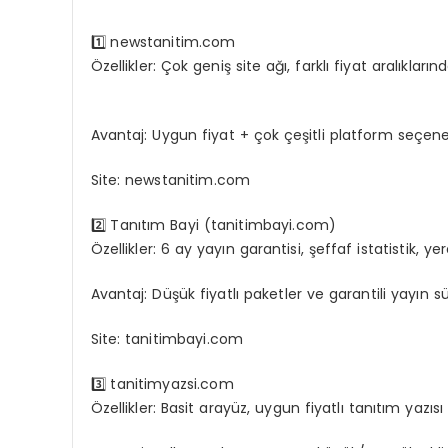
1️⃣ newstanitim.com
Özellikler: Çok geniş site ağı, farklı fiyat aralıkları
En Yeni AI Araçlarıyla Verimliliği Artırma Yolları
Avantaj: Uygun fiyat + çok çeşitli platform seçene
Site: newstanitim.com
2️⃣ Tanıtım Bayi (tanitimbayi.com)
Özellikler: 6 ay yayın garantisi, şeffaf istatistik, y
Avantaj: Düşük fiyatlı paketler ve garantili yayın sü
Site: tanitimbayi.com
3️⃣ tanitimyazsi.com
Özellikler: Basit arayüz, uygun fiyatlı tanıtım yazısı