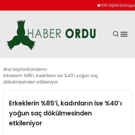
YÖK Dijital Dönüşüm İçin
GÜNDEM
Ana Sayfa
Gündem
Erkeklerin %85’i, kadınların ise %40’ı yoğun saç
dökülmesinden etkileniyor
DÜNYA
Erkeklerin %85’i, kadınların ise %40’ı
EKONOMI
yoğun saç dökülmesinden
SIYASET
etkileniyor