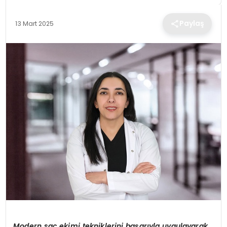
TEKNOLOJI
Paylaş
13 Mart 2025
EĞITIM
MAGAZIN
SPOR
YAŞAM
Modern saç ekimi tekniklerini başarıyla uygulayarak