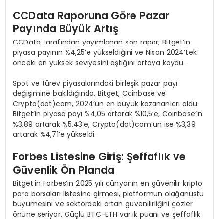
CCData Raporuna G
ö
re Pazar
Payında Büyü
k Art
ış
CCData tarafından yayımlanan son rapor, Bitget’in
piyasa payının %4,25’e yükseldiğini ve Nisan 2024’teki
önceki en yüksek seviyesini aştığını ortaya koydu.
Spot ve türev piyasalarındaki birleşik pazar payı
değişimine bakıldığında, Bitget, Coinbase ve
Crypto(dot)com, 2024’ün en büyük kazananları oldu.
Bitget’in piyasa payı %4,05 artarak %10,5’e, Coinbase’in
%3,89 artarak %5,43’e, Crypto(dot)com’un ise %3,39
artarak %4,71’e yükseldi.
Forbes Listesine Giriş: Şeffaflık ve
Güvenlik Ö
n Planda
Bitget’in Forbes’in 2025 yılı dünyanın en güvenilir kripto
para borsaları listesine girmesi, platformun olağanüstü
büyümesini ve sektördeki artan güvenilirliğini gözler
önüne seriyor. Güçlü BTC-ETH varlık puanı ve şeffaflık