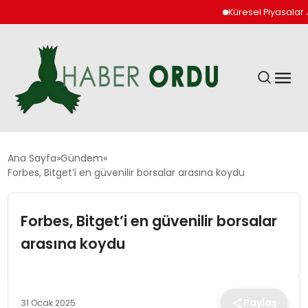
Küresel Piyasalar Jeop
GÜNDEM
Ana Sayfa
Gündem
Forbes, Bitget’i en güvenilir borsalar arasına koydu
DÜNYA
Forbes, Bitget’i en güvenilir borsalar
EKONOMI
arasına koydu
SIYASET
Paylaş
31 Ocak 2025