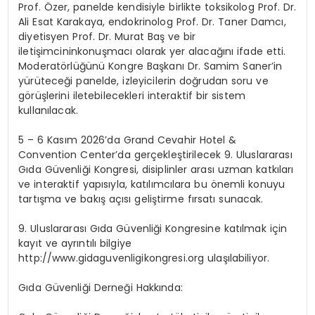
Prof.
Özer
,
panelde
kendisiyle birlikte
toksikolog Prof.
Dr.
Ali Esat Karakaya,
endokrinolog
Prof.
Dr. Taner
Damcı
,
diyetisyen Prof.
Dr. Murat
Baş
ve bir
iletişimcinin
konuşmacı olarak yer alacağını
ifade etti.
Moderatörlüğünü
Kongre Başkanı Dr. Samim Saner
’in
yürüteceği panelde,
izleyicilerin doğrudan soru ve
görüşlerini iletebilecekleri i
nteraktif bir
sistem
kullanılacak
.
5
–
6 Kasım 2026
’da
Grand Cevahir Hotel &
Convention
Center’da gerçekleştirilecek
9. Uluslararası
Gıda Güvenliği Kongresi,
disiplinler arası uzman katkıları
ve interaktif yapısıyla, katılımcılara bu önemli konuyu
tartışma ve bakış açısı geliştirme fırsatı
sunacak
.
9. Ulusl
ararası Gıda Güvenliği Kongresine katılmak için
kayıt ve ayrıntılı bilgiye
http://www.gidaguvenligikongresi.org
ulaşılabiliyor.
Gıda
Güvenliği Derneği Hakkında: