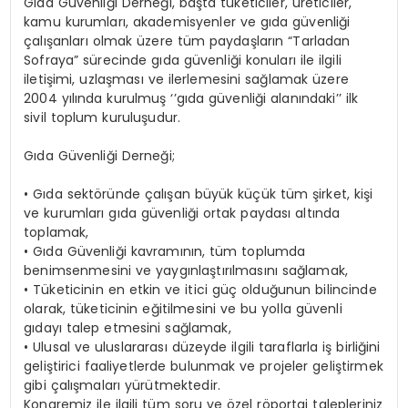
Gıda Güvenliği Derneği, başta tüketiciler, üreticiler,
kamu kurumları, akademisyenler ve gıda güvenliği
çalışanları olmak üzere tüm paydaşların “Tarladan
Sofraya” sürecinde gıda güvenliği konuları ile ilgili
iletişimi, uzlaşması ve ilerlemesini sağlamak üzere
2004 yılında kurulmuş ‘’gıda güvenliği alanındaki’’ ilk
sivil toplum kuruluşudur.
Gıda Güvenliği Derneği;
•
Gıda sektöründe çalışan büyük küçük tüm şirket, kişi
ve kurumları gıda güvenliği ortak paydası altında
toplamak,
•
Gıda Güvenliği kavramının, tüm toplumda
benimsenmesini ve yaygınlaştırılmasını sağlamak,
•
Tüketicinin en etkin ve itici güç olduğunun bilincinde
olarak, tüketicinin eğitilmesini ve bu yolla güvenli
gıdayı talep etmesini sağlamak,
•
Ulusal ve uluslararası düzeyde ilgili taraflarla iş birliğini
geliştirici faaliyetlerde bulunmak ve projeler geliştirmek
gibi çalışmaları yürütmektedir.
Kongremiz ile ilgili tüm soru ve özel röportaj talepleriniz