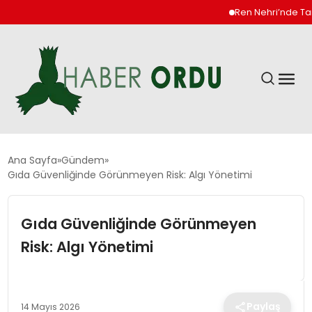
Ren Nehri’nde Tarihi D
GÜNDEM
Ana Sayfa
Gündem
Gıda Güvenliğinde Görünmeyen Risk: Algı Yönetimi
DÜNYA
Gıda Güvenliğinde Görünmeyen
EKONOMI
Risk: Algı Yönetimi
SIYASET
Paylaş
14 Mayıs 2026