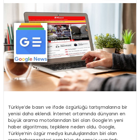
TEKNOLOJI
EĞITIM
MAGAZIN
SPOR
YAŞAM
Türkiye’de basın ve ifade özgürlüğü tartışmalarına bir
yenisi daha eklendi. İnternet ortamında dünyanın en
büyük arama motorlarından biri olan Google’ın yeni
haber algoritması, tepkilere neden oldu. Google,
Türkiye’nin özgür medya kuruluşlarından biri olan
www.habergazetesi.com.tr’ye de sansür uyguladı.