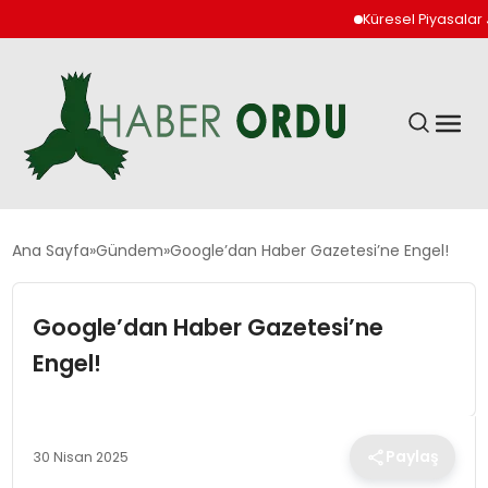
Küresel Piyasalar Jeopo
GÜNDEM
Ana Sayfa
Gündem
Google’dan Haber Gazetesi’ne Engel!
DÜNYA
Google’dan Haber Gazetesi’ne
Engel!
EKONOMI
SIYASET
Paylaş
30 Nisan 2025