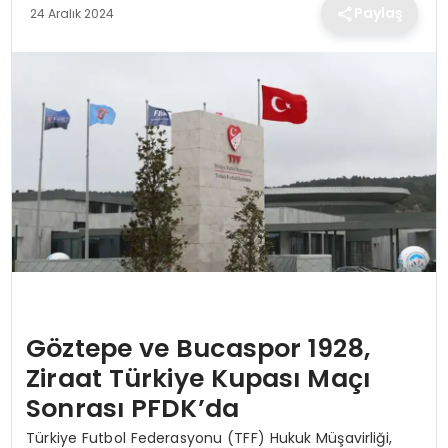
TEKNOLOJI
Paylaş
24 Aralık 2024
EĞITIM
MAGAZIN
SPOR
YAŞAM
Göztepe ve Bucaspor 1928,
Ziraat Türkiye Kupası Maçı
Sonrası PFDK’da
Türkiye Futbol Federasyonu (TFF) Hukuk Müşavirliği,