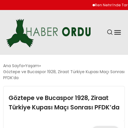
Ren Nehri’nde Tarihi Dü
GÜNDEM
Ana Sayfa
Yaşam
Göztepe ve Bucaspor 1928, Ziraat Türkiye Kupası Maçı Sonrası
PFDK’da
DÜNYA
Göztepe ve Bucaspor 1928, Ziraat
EKONOMI
Türkiye Kupası Maçı Sonrası PFDK’da
SIYASET