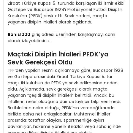
Ziraat Türkiye Kupası 5. turunda karşılaşan iki İzmir ekibi
Göztepe ve Bucaspor 1928’i Profesyonel Futbol Disiplin
Kurulu’na (PFDK) sevk etti. Sevk nedeni, maçta
yaşanan disiplin ihlalleri olarak açıklandı.
Bahis1000
giriş adresi üzerinden karşılaşmayı canlı
olarak izleyebilirsiniz.
Maçtaki Disiplin İhlalleri PFDK’ya
Sevk Gerekçesi Oldu
TFF’den yapılan resmi açıklamaya göre, Bucaspor 1928
ve Göztepe arasındaki Ziraat Türkiye Kupası 5. tur
maçı, iki kulübün de PFDK’ya sevk edilmesine neden
oldu. Açıklamada, sevk gerekçesi olarak maçta
yaşanan “çeşitli disiplin ihlalleri” belirtildi. Ancak, bu
ihlallerin neler olduğuna dair detaylı bir bilgi verilmedi.
Bu ihlallerin neler olduğu, PFDK’nın vereceği kararla
birlikte daha net anlaşılacaktır. Muhtemel ihlaller
arasında; taraftar olayları, sportmenliğe aykırı
davranışlar, hakeme yönelik itirazlar veya saha içinde
yaşanan diğer disiplin ihlalleri yer alabilir.