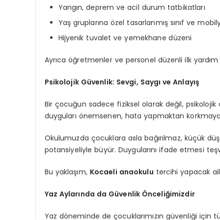
Yangın, deprem ve acil durum tatbikatları
Yaş gruplarına özel tasarlanmış sınıf ve mobil
Hijyenik tuvalet ve yemekhane düzeni
Ayrıca öğretmenler ve personel düzenli ilk yardım v
Psikolojik Güvenlik: Sevgi, Saygı ve Anlayış
Bir çocuğun sadece fiziksel olarak değil, psikoloji
duyguları önemsenen, hata yapmaktan korkmayan ç
Okulumuzda çocuklara asla bağırılmaz, küçük düşü
potansiyeliyle büyür. Duygularını ifade etmesi teşvi
Bu yaklaşım,
Kocaeli anaokulu
tercihi yapacak ail
Yaz Aylarında da Güvenlik Önceliğimizdir
Yaz döneminde de çocuklarımızın güvenliği için t