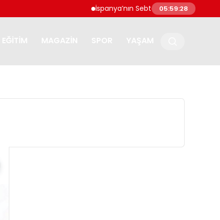
İspanya’nın Sebte kentine göçmen akını: ‘U
05:59:29
EĞITIM
MAGAZIN
SPOR
YAŞAM