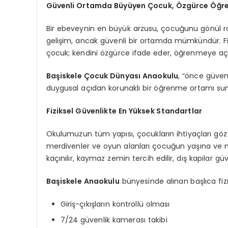
Güvenli Ortamda Büyüyen Çocuk, Özgürce Öğre
Bir ebeveynin en büyük arzusu, çocuğunu gönül r
gelişim, ancak güvenli bir ortamda mümkündür. Fiz
çocuk; kendini özgürce ifade eder, öğrenmeye açık h
Başiskele Çocuk Dünyası Anaokulu
, “önce güven
duygusal açıdan korunaklı bir öğrenme ortamı sun
Fiziksel Güvenlikte En Yüksek Standartlar
Okulumuzun tüm yapısı, çocukların ihtiyaçları göz 
merdivenler ve oyun alanları çocuğun yaşına ve mo
kaçınılır, kaymaz zemin tercih edilir, dış kapılar güv
Başiskele Anaokulu
bünyesinde alınan başlıca fizi
Giriş-çıkışların kontrollü olması
7/24 güvenlik kamerası takibi