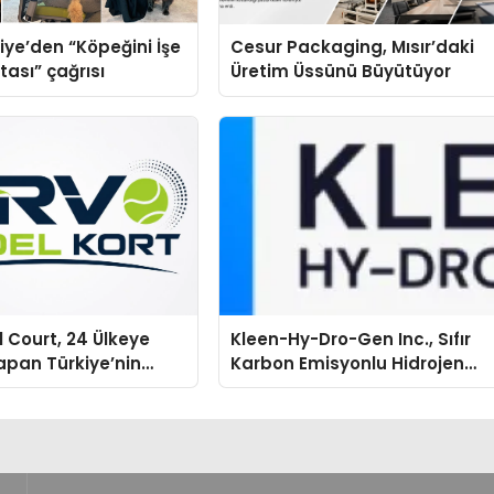
iye’den “Köpeğini İşe
Cesur Packaging, Mısır’daki
tası” çağrısı
Üretim Üssünü Büyütüyor
 Court, 24 Ülkeye
Kleen-Hy-Dro-Gen Inc., Sıfır
apan Türkiye’nin
Karbon Emisyonlu Hidrojen
tu Üretim Gücü
Isıtma Teknolojisinde ISO ve
TSSA Düzenleyici Onaylarını
Aldı