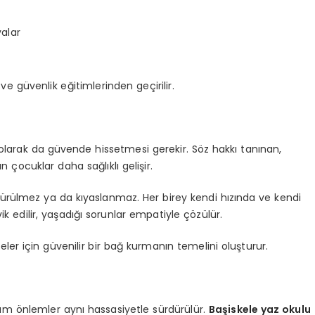
yalar
e güvenlik eğitimlerinden geçirilir.
k olarak da güvende hissetmesi gerekir. Söz hakkı tanınan,
ocuklar daha sağlıklı gelişir.
rülmez ya da kıyaslanmaz. Her birey kendi hızında ve kendi
k edilir, yaşadığı sorunlar empatiyle çözülür.
eler için güvenilir bir bağ kurmanın temelini oluşturur.
üm önlemler aynı hassasiyetle sürdürülür.
Başiskele yaz okulu