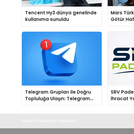
Tencent Hy3 dünya genelinde
Mars Türk
kullanıma sunuldu
Götür Haf
Telegram Grupları ile Doğru
SRV Padel
Topluluğa Ulaşın: Telegram
İhracat Y
Grup Keşfinde Sade ve
Padel Kor
Kullanışlı Bir Yol
Haber Ordu Kent Haberleri