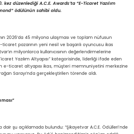
0. kez d
ü
zenledi
ğ
i A.C.E. Awards
’
ta
“
E-Ticaret Yaz
ı
l
ı
m
mond
” ö
d
ü
l
ü
n
ü
n sahibi oldu.
ısının 2026’da 45 milyona ulaşması ve toplam nüfusun
ticaret pazarının yeni nesil ve başarılı oyuncusu ikas
yetvar’ın milyonlarca kullanıcısının değerlendirmelerine
caret Yazılım Altyapısı” kategorisinde, liderliği ifade eden
ın e-ticaret altyapısı ikas, müşteri memnuniyetini merkezine
rağan Sarayı’nda gerçekleştirilen törende aldı.
s
ı
mas
ı”
dair şu açıklamada bulundu: “Şikayetvar A.C.E. Ödülleri’nde