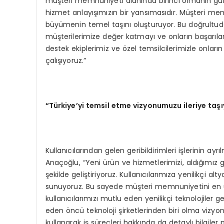
müşteri memnuniyeti alanında birinci olmanın gu
hizmet anlayışımızın bir yansımasıdır. Müşteri mem
büyümenin temel taşını oluşturuyor. Bu doğrultuda
müşterilerimize değer katmayı ve onların başarıla
destek ekiplerimiz ve özel temsilcilerimizle onları
çalışıyoruz.”
“
T
ü
rkiye
’
yi temsil etme vizyonumuzu ileriye ta
şı
Kullanıcılarından gelen geribildirimleri işlerinin ay
Anaçoğlu, “Yeni ürün ve hizmetlerimizi, aldığımız g
şekilde geliştiriyoruz. Kullanıcılarımıza yenilikçi alt
sunuyoruz. Bu sayede müşteri memnuniyetini en 
kullanıcılarımızı mutlu eden yenilikçi teknolojile
eden öncü teknoloji şirketlerinden biri olma vizy
kullanarak iş süreçleri hakkında da detaylı bilgiler p