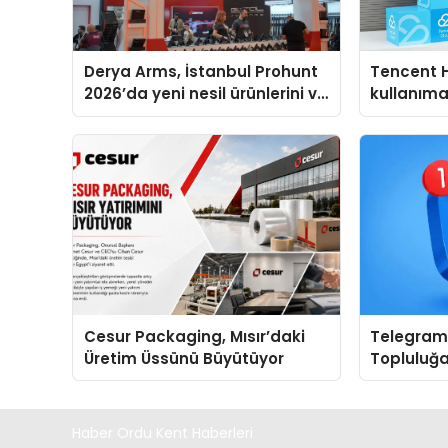
Derya Arms, İstanbul Prohunt
Tencent 
2026’da yeni nesil ürünlerini ve
kullanım
global marka vizyonunu
sergiledi
Cesur Packaging, Mısır’daki
Telegram 
Üretim Üssünü Büyütüyor
Topluluğa
Grup Keş
Kullanışlı 
Haber Ordu Kent Haberleri