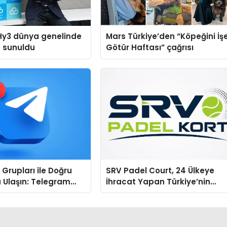
Hy3 dünya genelinde
Mars Türkiye’den “Köpeğini İş
a sunuldu
Götür Haftası” çağrısı
Grupları ile Doğru
SRV Padel Court, 24 Ülkeye
 Ulaşın: Telegram
İhracat Yapan Türkiye’nin
finde Sade ve
Padel Kortu Üretim Gücü
Bir Yol