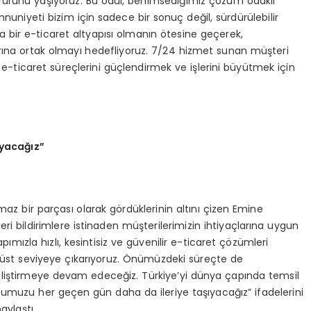
rurunu yaşıyoruz. Bu ödül, benimsediğimiz çözüm odaklı
nuniyeti bizim için sadece bir sonuç değil, sürdürülebilir
 bir e-ticaret altyapısı olmanın ötesine geçerek,
rına ortak olmayı hedefliyoruz. 7/24 hizmet sunan müşteri
n e-ticaret süreçlerini güçlendirmek ve işlerini büyütmek için
yaca
ğı
z
”
rılmaz bir parçası olarak gördüklerinin altını çizen Emine
eri bildirimlere istinaden müşterilerimizin ihtiyaçlarına uygun
yapımızla hızlı, kesintisiz ve güvenilir e-ticaret çözümleri
üst seviyeye çıkarıyoruz. Önümüzdeki süreçte de
r geliştirmeye devam edeceğiz. Türkiye’yi dünya çapında temsil
onumuzu her geçen gün daha da ileriye taşıyacağız” ifadelerini
aylaştı.