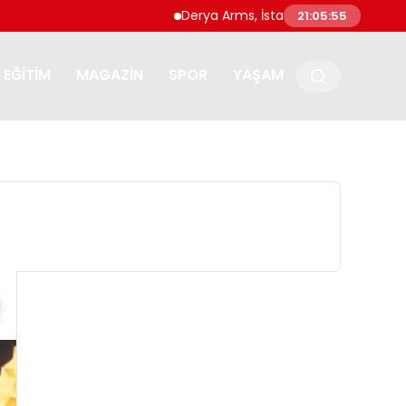
Derya Arms, İstanbul Prohunt 2026’da yeni
21:05:56
EĞITIM
MAGAZIN
SPOR
YAŞAM