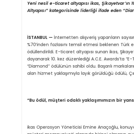
Yeni nesil e-ticaret altyap
ı
s
ı
ikas,
Ş
ikayetvar
’ı
n 1
Altyap
ı
s
ı”
kategorisinde liderli
ğ
i ifade eden
“
Dia
İ
STANBUL
—
İnternetten alışveriş yapanların say
%70’inden fazlasını temsil etmesi beklenen Türk e-
ödüllendirildi. E-ticaret altyapısı sunan ikas, Şika
dayanarak 10. kez düzenlediği A.C.E. Awards’ta “E-Ti
“Diamond” ödülünün sahibi oldu. Başarılı markalar
alan hizmet yaklaşımıyla layık görüldüğü ödülü, Çı
“
Bu
ö
d
ü
l, m
üş
teri odakl
ı
yakla
şı
m
ı
m
ı
z
ı
n bir yan
ikas Operasyon Yöneticisi Emine Anaçoğlu, konuya 