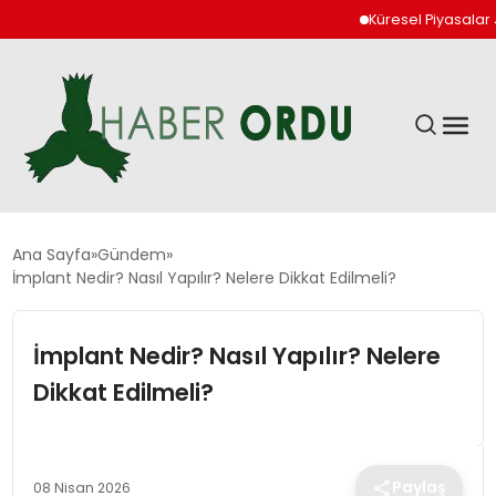
Küresel Piyasalar Jeopo
GÜNDEM
Ana Sayfa
Gündem
İmplant Nedir? Nasıl Yapılır? Nelere Dikkat Edilmeli?
DÜNYA
İmplant Nedir? Nasıl Yapılır? Nelere
EKONOMI
Dikkat Edilmeli?
SIYASET
Paylaş
08 Nisan 2026