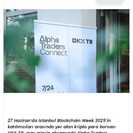
TEKNOLOJI
EĞITIM
MAGAZIN
SPOR
YAŞAM
27 Haziran’da Istanbul Blockchain Week 2025
’
in
katılımcıları arasında yer alan kripto para borsası
OKX TR, aynı günün akşamı
nda Alpha Traders