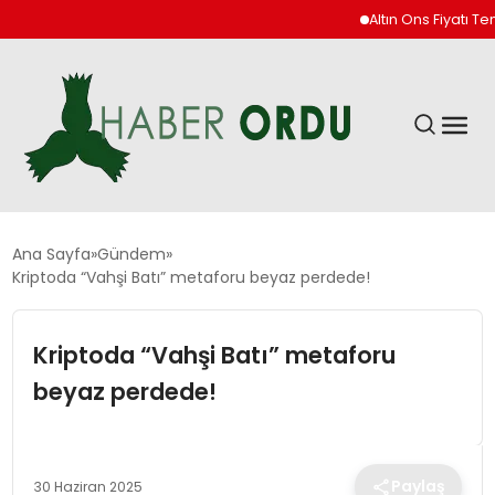
Altın Ons Fiyatı Temmuz’da
GÜNDEM
Ana Sayfa
Gündem
Kriptoda “Vahşi Batı” metaforu beyaz perdede!
DÜNYA
Kriptoda “Vahşi Batı” metaforu
EKONOMI
beyaz perdede!
SIYASET
Paylaş
30 Haziran 2025