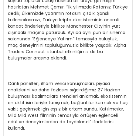
sayıda topluluk buluşmasında bir araya getirdiğini
hatırlatan Mehmet Çamır, “İlk yılımızda Rotamız Türkiye
dedik, ülkemizde yatırımın rotasını çizdik. Şanslı
kullanıcılarımızı, Türkiye kripto ekosisteminin önemli
kanaat önderleriyle birlikte Manchester City’nin yurt
dışındaki maçına götürdük. Ayrıca aynı gün bir sinema
salonunda “Eğlenceye Yatırım” temasıyla buluştuk,
maç deneyimini topluluğumuzla birlikte yaşadık. Alpha
Traders Connect İstanbul etkinliğimiz de bu
buluşmalar arasına eklendi.
Canlı panelleri, ilham verici konuşmaları, piyasa
analizlerini ve daha fazlasını sığdırdığımız 27 Haziran
buluşması; katılımcılara trendleri anlamak, ekosistemin
en aktif isimleriyle tanışmak, bağlantılar kurmak ve hoş
vakit geçirmek için eşsiz bir ortam sundu. Katılımcılar,
Mild Mild West filminin temasıyla örtüşen eğlenceli
ödül ve deneyimlerden de faydalandı” ifadelerini
kullandı.