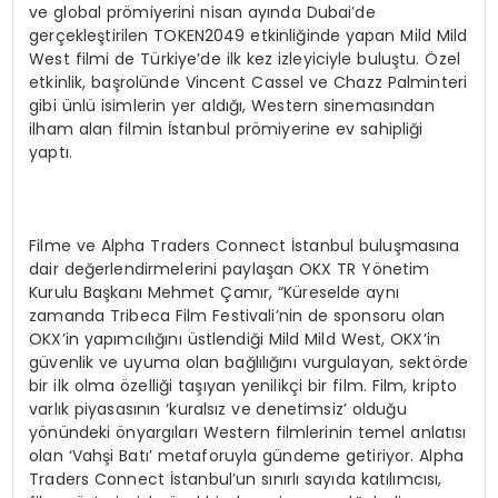
ve global prömiyerini nisan ayında Dubai’de
gerçekleştirilen TOKEN2049 etkinliğinde yapan Mild Mild
West filmi de Türkiye’de ilk kez izleyiciyle buluştu. Özel
etkinlik, başrolünde Vincent Cassel ve Chazz Palminteri
gibi ünlü isimlerin yer aldığı, Western sinemasından
ilham alan filmin İstanbul prömiyerine ev sahipliği
yaptı.
Filme ve Alpha Traders Connect İstanbul buluşmasına
dair değerlendirmelerini paylaşan OKX TR Yönetim
Kurulu Başkanı Mehmet Çamır, “Küreselde aynı
zamanda Tribeca Film Festivali’nin de sponsoru olan
OKX’in yapımcılığını üstlendiği Mild Mild West, OKX’in
güvenlik ve uyuma olan bağlılığını vurgulayan, sektörde
bir ilk olma özelliği taşıyan yenilikçi bir film. Film, kripto
varlık piyasasının ‘kuralsız ve denetimsiz’ olduğu
yönündeki önyargıları Western filmlerinin temel anlatısı
olan ‘Vahşi Batı’ metaforuyla gündeme getiriyor. Alpha
Traders Connect İstanbul’un sınırlı sayıda katılımcısı,