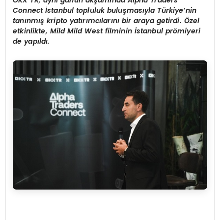
Connect
İstanbul topluluk buluş
mas
ıyla Türkiye
’
nin
tanınmış kripto yatırımcılarını bir araya getirdi. Özel
etkinlikte, Mild Mild West filminin İstanbul pr
ö
miyeri
de yapıldı.