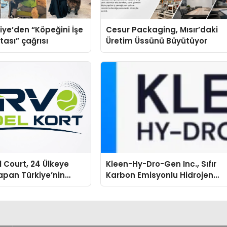
iye’den “Köpeğini İşe
Cesur Packaging, Mısır’daki
tası” çağrısı
Üretim Üssünü Büyütüyor
 Court, 24 Ülkeye
Kleen-Hy-Dro-Gen Inc., Sıfır
apan Türkiye’nin
Karbon Emisyonlu Hidrojen
tu Üretim Gücü
Isıtma Teknolojisinde ISO ve
TSSA Düzenleyici Onaylarını
Aldı