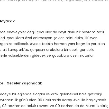
 doyacak
ce ebeveynler değil çocuklar da keyif dolu bir bayram tatili
leri, çocuklara özel animasyon şovlar, mini disko, illüzyon
organize edilecek. Ayrıca tesisin hemen yanı başında yer alan
 ait Lunapark’ta, çarpışan arabalara binecek, gondolla
nlerle yükseklerden gidecek ve çocuklara özel motorlar
nceli Geceler Yaşanacak
eye bir eğlence sloganı ile artık geleneksel hale getirdiği
ayramın ilk günü olan 06 Haziran’da Koray Avcı ile başlayacak
, 08 Haziran’da Haluk Levent ve 09 Haziran’da da Murat Dalkılıç