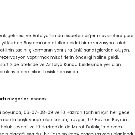
enk gelmesi ve Antalya’nın da nispeten diğer mevsimlere göre
 yıl Kurban Bayramı’nda otellere ciddi bir rezervasyon talebi
tilinin tadını çıkarmanın yanı sıra ünlü sanatçılardan oluşan,
rezervasyon yaptırmak misafirlerin önceliği haline geldi.
ort Side otelinde ve Antalya Kundu beldesinde yer alan
mlarıyla öne çıkan tesisler arasında.
rti rüzgarları esecek
i boyunca, 06-07-08-09 ve 10 Haziran tarihleri için her gece
Gürman’la başlayacak olan sanatçı rüzgarı, 07 Haziran Bayram
 Haluk Levent ve 10 Haziran’da da Murat Dalkılıç’la devam
nin olacağı sıra dışı bir Fashion Party organizasyonu planlandı.