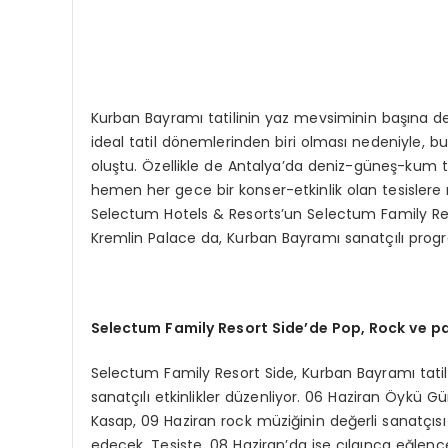
Kurban Bayramı tatilinin yaz mevsiminin başına d
ideal tatil dönemlerinden biri olması nedeniyle, bu
oluştu. Özellikle de Antalya’da deniz-güneş-kum ta
hemen her gece bir konser-etkinlik olan tesislere 
Selectum Hotels & Resorts’un Selectum Family Res
Kremlin Palace da, Kurban Bayramı sanatçılı progra
Selectum Family Resort Side’de Pop, Rock ve pa
Selectum Family Resort Side, Kurban Bayramı tatil
sanatçılı etkinlikler düzenliyor. 06 Haziran Öykü 
Kasap, 09 Haziran rock müziğinin değerli sanatçısı
edecek. Tesiste, 08 Haziran’da ise çılgınca eğlence