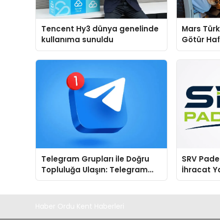
Tencent Hy3 dünya genelinde
Mars Türk
kullanıma sunuldu
Götür Haf
Telegram Grupları ile Doğru
SRV Padel
Topluluğa Ulaşın: Telegram
İhracat Y
Grup Keşfinde Sade ve
Padel Kor
Kullanışlı Bir Yol
Haber Ordu Kent Haberleri