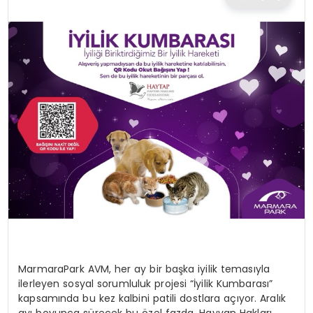
TEKNOLOJI
EĞITIM
MAGAZIN
SPOR
YAŞAM
MarmaraPark
AVM, her ay bir başka iyilik temasıyla
ilerleyen sosyal sorumluluk projesi
“İyilik Kumbarası”
kapsamında bu kez kalbini
patili
dostlara açıyor. Aralık