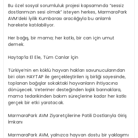
Bu
ö
zel
sosyal sorumluluk projesi kapsamında
“
sessiz
dostlarımızın sesi olmak” isteyen herkes,
MarmaraPark
AVM
’
deki
İyilik Kumbarası
aracılığıyla bu anlamlı
harekete katılabiliyor.
Her ba
ğış
, bir mama; her katkı, bir can için umut
demek.
Haytap
’
la El Ele, T
üm
Canlar İçin
Türkiye
’
nin
en k
ö
klü
hayvan hakları savunucularından
biri olan HAYTAP ile gerçekleştirilen iş birliği sayesinde,
toplanan bağışlar sokaktaki hayvanların ihtiyacı
na
d
ö
nüşecek
. Veteriner desteğinden kışlık barınaklara,
mama tedarikinden bakım süreçlerine kadar her katkı
gerçek bir etki yaratacak.
MarmaraPark
AVM Ziyaretçilerine
Patili
Dostları
yla Giri
ş
İmkanı
MarmaraPark
AVM, yalnızca hayvan dostu bir yaklaşımı