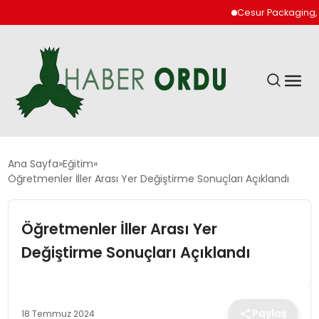
Cesur Packaging, Mısı
GÜNDEM
Ana Sayfa
Eğitim
Öğretmenler İller Arası Yer Değiştirme Sonuçları Açıklandı
DÜNYA
Öğretmenler İller Arası Yer
EKONOMI
Değiştirme Sonuçları Açıklandı
SIYASET
Paylaş
18 Temmuz 2024