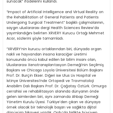
sunacak” ifadelerini kullandı.
“Impact of Artificial Intelligence and Virtual Reality on
the Rehabilitation of General Patients and Patients
Undergoing Surgical Treatment” başlıklı çalışmalarının,
saygın uluslararası dergi Health Sciences Review’da
yayımlandığını belirten XRVERY Kurucu Ortağı Mehmet
Acar, sözlerini şöyle tamamladı.
“XRVERY’nin kurucu ortaklarından biri, dünyada organ
nakli ve hayvandan insana karaciğer üretimi
konusunda öncü kabul edilen bir bilim insanı olan,
Uluslararası Xenotransplantasyon Derneği’nin Seçilmiş
Başkanı ve Chicago Loyola Üniversitesi Bölüm Başkanı
Prof. Dr. Burçin Ekser. Diğeri ise Ulus Liv Hospital ve
İstinye Üniversitesi’nde Ortopedi ve Travmatoloji
Anabilim Dalı Başkanı Prof. Dr. Çağatay Öztürk. Omurga
cerrahisi ve rehabilitasyon alanında dünyanın önde
gelen isimlerden biri, aynı zamanda Ahbap Derneği
Yönetim Kurulu Üyesi. Türkiye’den çıkan ve dünyaya
örnek olacak bir teknolojik başarı ve sağlıkta dijital
dönüşüm hikayesi yazdık. Ordu’da birlikte büyüyen,