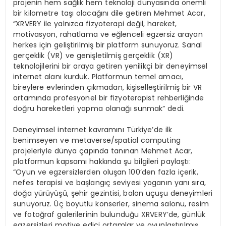
projenin hem sağlık hem teknoloji dünyasında önemli
bir kilometre taşı olacağını dile getiren Mehmet Acar,
“XRVERY ile yalnızca fizyoterapi değil, hareket,
motivasyon, rahatlama ve eğlenceli egzersiz arayan
herkes için geliştirilmiş bir platform sunuyoruz. Sanal
gerçeklik (VR) ve genişletilmiş gerçeklik (XR)
teknolojilerini bir araya getiren yenilikçi bir deneyimsel
internet alanı kurduk. Platformun temel amacı,
bireylere evlerinden çıkmadan, kişiselleştirilmiş bir VR
ortamında profesyonel bir fizyoterapist rehberliğinde
doğru hareketleri yapma olanağı sunmak” dedi.
Deneyimsel internet kavramını Türkiye’de ilk
benimseyen ve metaverse/spatial computing
projeleriyle dünya çapında tanınan Mehmet Acar,
platformun kapsamı hakkında şu bilgileri paylaştı:
“Oyun ve egzersizlerden oluşan 100’den fazla içerik,
nefes terapisi ve başlangıç seviyesi yoganın yanı sıra,
doğa yürüyüşü, şehir gezintisi, balon uçuşu deneyimleri
sunuyoruz. Üç boyutlu konserler, sinema salonu, resim
ve fotoğraf galerilerinin bulunduğu XRVERY’de, günlük
egzersizleri motive edici ortamlar ve oyunlaştırılmış