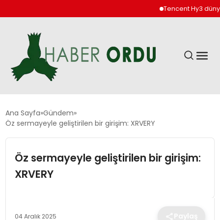
Tencent Hy3 dünya gen
GÜNDEM
Ana Sayfa
Gündem
Öz sermayeyle geliştirilen bir girişim: XRVERY
DÜNYA
Öz sermayeyle geliştirilen bir girişim:
EKONOMI
XRVERY
SIYASET
Paylaş
04 Aralık 2025