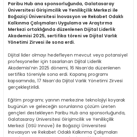
Paribu Hub ana sponsorluğunda, Galatasaray
Ü
niversitesi Girişimcilik ve Yenilikçilik Merkezi ile
Boğ
azi
çi
Ü
niversitesi İnovasyon ve Rekabet Odaklı
Kalkınma Çalışmaları Uygulama ve Araştırma
Merkezi ortaklığında düzenlenen Dijital Liderlik
Akademisi 2025, sertifika t
ö
reni ve Dijital Varlık
Y
ö
netimi Zirvesi ile sona erdi.
Dijital lider olmayı hedefleyen mevcut veya potansiyel
profesyoneller için tasarlanan Dijital Liderlik
Akademisi’nin 2025 dönemi, 16 Nisan’da düzenlenen
sertifika töreniyle sona erdi. Kapanış programı
kapsamında, 17 Nisan’da Dijital Varlık Yönetimi Zirvesi
gerçekleştirildi.
Eğitim programı; yarının merkezine teknolojiyi koyarak
bugünün ve geleceğin sorunlarına çözüm üreten
gençleri destekleyen Paribu Hub ana sponsorluğunda,
Galatasaray Üniversitesi Girişimcilik ve Yenilikçilik
Merkezi (GSÜ Innove) ile Boğaziçi Üniversitesi
İnovasyon ve Rekabet Odaklı Kalkınma Çalışmaları