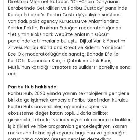
Direktörü Mehmet Kafadar, “On-Chain Dünyasının
Beraberinde Getirdikleri ve Paribu Custody” panelinde
Recep İlkbahar’ın Paribu Custody’ye ilişkin sorularını
yanıtladı. pakt agency Kurucusu ve Anlamlandırıcı
Serdar Paktin, Emirhan Erdoğan moderatörlüğünde
“İletişimin Blokzinciri: Web3’te Anlatının Gücü”
panelinde katılımcılarla buluştu. Dijital Varlık Yönetimi
Zirvesi, Paribu Brand and Creative Kıdemli Yöneticisi
Ece Ok moderatörlüğünde sanatçı Bahadır Efe ile
PostOfis Kurucuları Serçin Çabuk ve Ufuk Barış
Mutlu’nun katıldığı “Creators to Builders” paneliyle sona
erdi.
Paribu Hub hakkında
Paribu Hub, 2020 yılında yarının teknolojilerini gençlerle
birlikte geliştirmek amacıyla Paribu tarafından kuruldu.
Paribu Hub; üniversiteler, öğrenci kulüpleri ve
ekosisteme değer katan topluluklarla birlikte;
girişimcilik, teknoloji ve inovasyon alanlarında etkinlikler,
iş birlikleri ve hibe programları gerçekleştiriyor. Yarının
merkezine teknolojiyi koyarak bugünün ve geleceğin
sorunlarına çözüm üreten gençleri destekliyor.