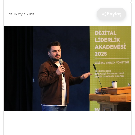
TEKNOLOJI
Paylaş
29 Mayıs 2025
EĞITIM
MAGAZIN
SPOR
YAŞAM