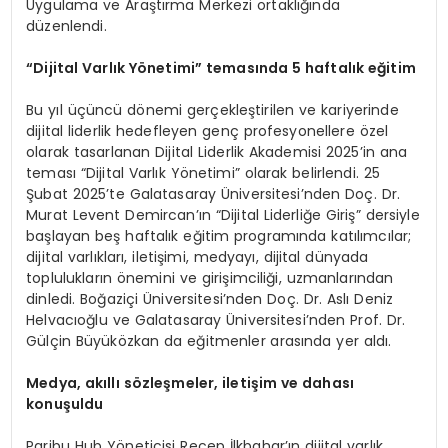
Uygulama ve Araştırma Merkezi ortaklığında
düzenlendi.
“Dijital Varlık Y
ö
netimi” temasında 5 haftalık eğitim
Bu yıl üçüncü dönemi gerçekleştirilen ve kariyerinde
dijital liderlik hedefleyen genç profesyonellere özel
olarak tasarlanan Dijital Liderlik Akademisi 2025’in ana
teması “Dijital Varlık Yönetimi” olarak belirlendi. 25
Şubat 2025’te Galatasaray Üniversitesi’nden Doç. Dr.
Murat Levent Demircan’ın “Dijital Liderliğe Giriş” dersiyle
başlayan beş haftalık eğitim programında katılımcılar;
dijital varlıkları, iletişimi, medyayı, dijital dünyada
toplulukların önemini ve girişimciliği, uzmanlarından
dinledi. Boğaziçi Üniversitesi’nden Doç. Dr. Aslı Deniz
Helvacıoğlu ve Galatasaray Üniversitesi’nden Prof. Dr.
Gülçin Büyüközkan da eğitmenler arasında yer aldı.
Medya, akıllı s
ö
zleşmeler, iletişim ve dahası
konuşuldu
Paribu Hub Yöneticisi Recep İlkbahar’ın dijital varlık