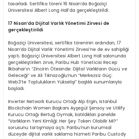
tasarladı. Sertifika töreni 16 Nisan’da Boğaziçi
Üniversitesi Albert Long Hall’da gerçekleştirildi.
17 Nisan
’
da Dijital Varlık Y
ö
netimi Zirvesi de
gerçekleştirildi
Boğaziçi Üniversitesi, sertifika töreninin ardından, 17
Nisan’da Dijital Varlık Yönetimi Zirvesi’ne de ev sahipliği
yaptı. Boğaziçi Üniversitesi Albert Long Hall salonunda
gerçekleştirilen zirve, Paribu Hub Yöneticisi Recep
İlkbahar’ın “Zincirin Ötesinde: Dijital Varlıkların Gücü ve
Geleceği” ve Ali Tıknazoğlu’nun “Merkezsiz Güç:
Web3’te Toplulukların Yükselişi” başlıklı sunumlarıyla
başladı.
Inverter Network Kurucu Ortağı Alp Ergin, Istanbul
Blockchain Women Başkanı Ayşegül Şensoy ve Utilify
Kurucu Ortağı Bertuğ Oymak, katıldıkları panelde
“Varlıkların Yeni Kimliği: Her Şey Token Olabilir Mi?”
sorusunu tartışmaya açtı. Paribu’nun kurumsal
düzeyde dijital varlık saklama hizmeti Paribu Custody